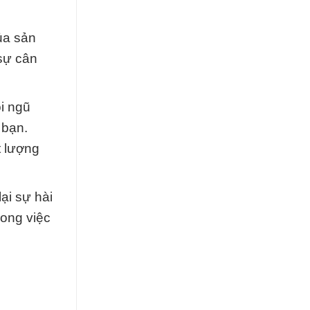
ủa sản
 sự cân
i ngũ
 bạn.
t lượng
ại sự hài
rong việc