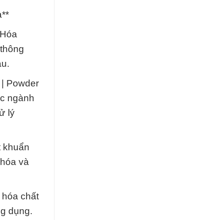
a**
 Hóa
 thông
au.
e | Powder
các ngành
ử lý
t khuẩn
 hóa và
 hóa chất
ng dụng.