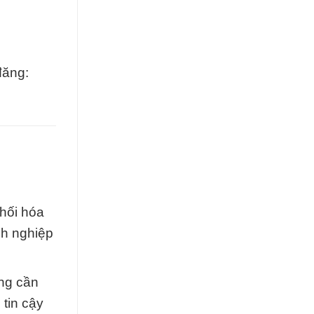
đăng:
phối hóa
nh nghiệp
ăng cần
 tin cậy