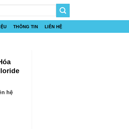
IỆU
THÔNG TIN
LIÊN HỆ
Hóa
loride
ên hệ