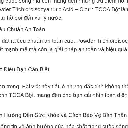
ợng cuộc sống mà còn mang đến những ưu điểm nổi 
wder Trichloroisocyanuric Acid – Clorin TCCA Bột là
từ hồ bơi đến xử lý nước.
iêu Chuẩn An Toàn
ặt ra tiêu chuẩn an toàn cao. Powder Trichloroisoc
ất mạnh mẽ mà còn là giải pháp an toàn và hiệu quả
: Điều Bạn Cần Biết
n trọng. Bài viết này tiết lộ những đặc tính không t
orin TCCA Bột, mang đến cho bạn cái nhìn toàn diện
nh Hưởng Đến Sức Khỏe và Cách Bảo Vệ Bản Thân
thông tin về ảnh hưởng của hóa chất trong cuộc sốn