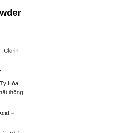
owder
 Clorin
t
 Ty Hóa
hất thông
cid –