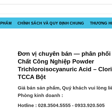
 PHẨM
CHÍNH SÁCH VÀ QUY ĐỊNH CHUNG
THƯƠNG H
Đơn vị chuyên bán — phân phối
Chất Công Nghiệp Powder
Trichloroisocyanuric Acid – Clor
TCCA Bột
Giá bán sản phẩm, Quý khách vui lòng li
Phòng kinh doanh :
Hotline : 028.3504.5555 - 0933.920.505