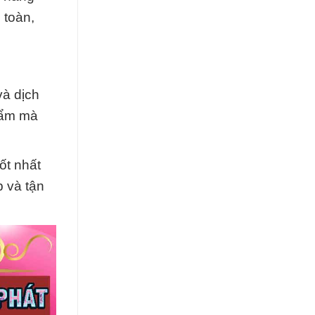
 toàn,
và dịch
hẩm mà
ốt nhất
 và tận