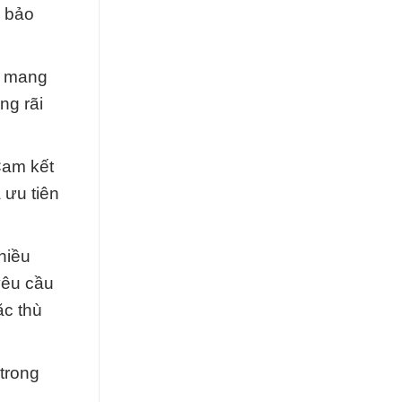
m bảo
, mang
ng rãi
Cam kết
 ưu tiên
hiều
yêu cầu
ặc thù
trong