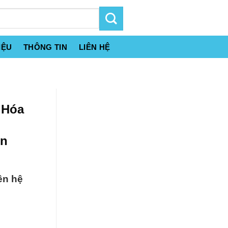
IỆU
THÔNG TIN
LIÊN HỆ
 Hóa
in
ên hệ