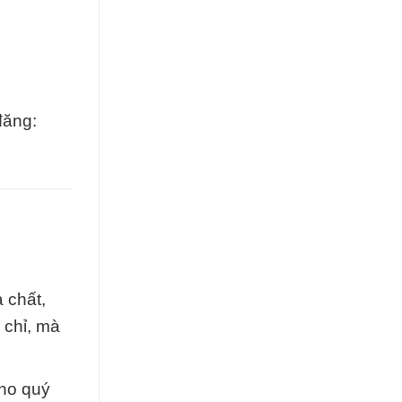
đăng:
 chất,
 chỉ, mà
cho quý