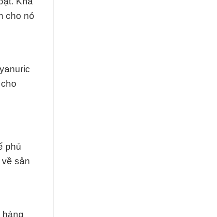
bật. Khả
m cho nó
yanuric
 cho
hể phủ
 về sản
g hàng