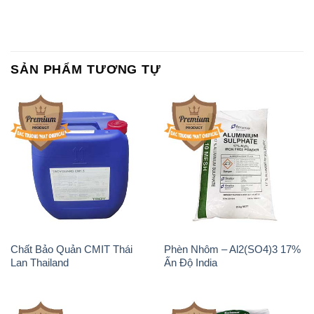
SẢN PHẨM TƯƠNG TỰ
Chất Bảo Quản CMIT Thái
Phèn Nhôm – Al2(SO4)3 17%
Lan Thailand
Ấn Độ India