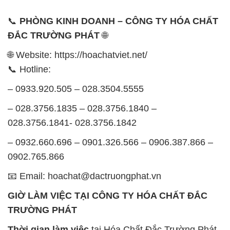
📞
PHÒNG KINH DOANH – CÔNG TY HÓA CHẤT
ĐẮC TRƯỜNG PHÁT
🌐
🌐 Website: https://hoachatviet.net/
📞 Hotline:
– 0933.920.505 – 028.3504.5555
– 028.3756.1835 – 028.3756.1840 –
028.3756.1841- 028.3756.1842
– 0932.660.696 – 0901.326.566 – 0906.387.866 –
0902.765.866
📧 Email: hoachat@dactruongphat.vn
GIỜ LÀM VIỆC TẠI CÔNG TY HÓA CHẤT ĐẮC
TRƯỜNG PHÁT
Thời gian làm việc
tại Hóa Chất Đắc Trường Phát