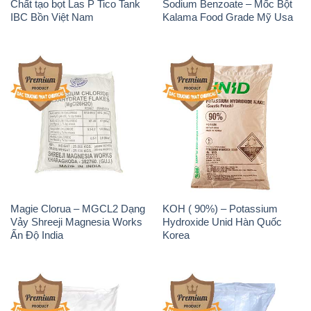
Chất tạo bọt Las P Tico Tank
Sodium Benzoate – Mốc Bột
IBC Bồn Việt Nam
Kalama Food Grade Mỹ Usa
Magie Clorua – MGCL2 Dạng
KOH ( 90%) – Potassium
Vảy Shreeji Magnesia Works
Hydroxide Unid Hàn Quốc
Ấn Độ India
Korea