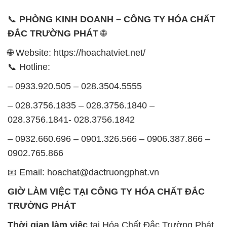
📞
PHÒNG KINH DOANH – CÔNG TY HÓA CHẤT
ĐẮC TRƯỜNG PHÁT
🌐
🌐 Website: https://hoachatviet.net/
📞 Hotline:
– 0933.920.505 – 028.3504.5555
– 028.3756.1835 – 028.3756.1840 –
028.3756.1841- 028.3756.1842
– 0932.660.696 – 0901.326.566 – 0906.387.866 –
0902.765.866
📧 Email: hoachat@dactruongphat.vn
GIỜ LÀM VIỆC TẠI CÔNG TY HÓA CHẤT ĐẮC
TRƯỜNG PHÁT
Thời gian làm việc
tại Hóa Chất Đắc Trường Phát