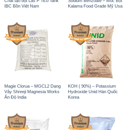
Chất tạo bọt Las P Tico Tank
Sodium Benzoate – Mốc Bột
IBC Bồn Việt Nam
Kalama Food Grade Mỹ Usa
Magie Clorua – MGCL2 Dạng
KOH ( 90%) – Potassium
Vảy Shreeji Magnesia Works
Hydroxide Unid Hàn Quốc
Ấn Độ India
Korea