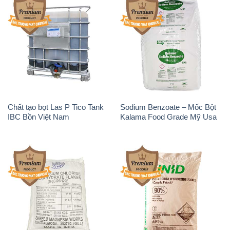
Chất tạo bọt Las P Tico Tank
Sodium Benzoate – Mốc Bột
IBC Bồn Việt Nam
Kalama Food Grade Mỹ Usa
Magie Clorua – MGCL2 Dạng
KOH ( 90%) – Potassium
Vảy Shreeji Magnesia Works
Hydroxide Unid Hàn Quốc
Ấn Độ India
Korea