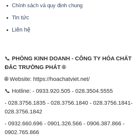
📞
PHÒNG KINH DOANH - CÔNG TY HÓA CHẤT
ĐẮC TRƯỜNG PHÁT
🌐
🌐 Website: https://hoachatviet.net/
📞 Hotline: - 0933.920.505 - 028.3504.5555
- 028.3756.1835 - 028.3756.1840 - 028.3756.1841-
028.3756.1842
- 0932.660.696 - 0901.326.566 - 0906.387.866 -
0902.765.866
📧 Email: hoachat@dactruongphat.vn
ĐỊA CHỈ
1229C Quốc lộ 1A, Phường Bình Trị Đông B,