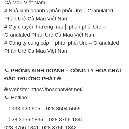
# Công ty cung cấp ¬ phân phối Ure – Granulated
Phân Urê Cà Mau Việt Nam
📞
PHÒNG KINH DOANH – CÔNG TY HÓA CHẤT
ĐẮC TRƯỜNG PHÁT
🌐
🌐 Website: https://hoachatviet.net/
📞 Hotline:
– 0933.920.505 – 028.3504.5555
– 028.3756.1835 – 028.3756.1840 –
028.3756.1841- 028.3756.1842
– 0932.660.696 – 0901.326.566 – 0906.387.866 –
0902.765.866
📧 Email: hoachat@dactruongphat.vn