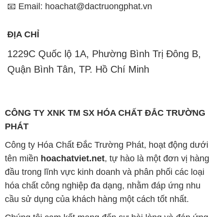
Quận Bình Tân, TP. Hồ Chí Minh
CÔNG TY XNK TM SX HÓA CHẤT ĐẮC TRƯỜNG
PHÁT
Công ty Hóa Chất Đắc Trường Phát, hoạt động dưới
tên miền
hoachatviet.net
, tự hào là một đơn vị hàng
đầu trong lĩnh vực kinh doanh và phân phối các loại
hóa chất công nghiệp đa dạng, nhằm đáp ứng nhu
cầu sử dụng của khách hàng một cách tốt nhất.
Chúng tôi cam kết mang đến sự hài lòng và đáp ứng
mọi nhu cầu của khách hàng với tiêu chí hàng đầu.
Để đạt được mục tiêu này, chúng tôi cung cấp những
sản phẩm hóa chất chất lượng cao với giá thành hợp
lý, tạo nên giá trị thực sự cho khách hàng.