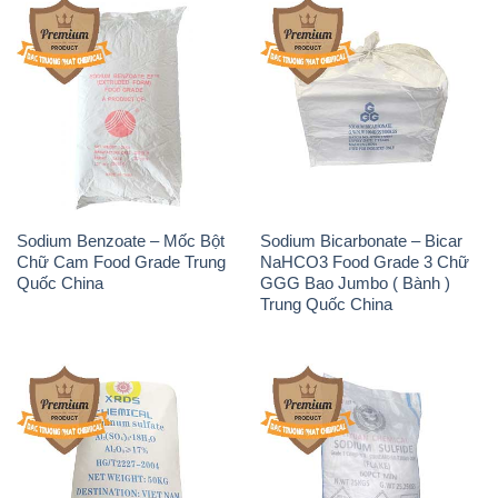
Sodium Benzoate – Mốc Bột
Sodium Bicarbonate – Bicar
Chữ Cam Food Grade Trung
NaHCO3 Food Grade 3 Chữ
Quốc China
GGG Bao Jumbo ( Bành )
Trung Quốc China
Phèn Nhôm – Al2(SO4)3 17%
Sodium Sulfide NA2S – Đá
Trung Quốc China
Thối Liyuan Trung Quốc China