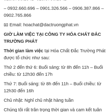
GIỜ LÀM VIỆC TẠI CÔNG TY HÓA CHẤT ĐẮC
TRƯỜNG PHÁT
Thời gian làm việc
tại Hóa Chất Đắc Trường Phát
được tổ chức như sau:
Thứ 2 đến thứ 6: Buổi sáng: từ 8h đến 11h – Buổi
chiều: từ 12h30 đến 17h
Thứ 7: Buổi sáng: từ 8h đến 11h – Buổi chiều: từ
12h30 đến 16h
Chủ nhật: Nghỉ chủ nhật hàng tuần
Chúng tôi rất trân trọng thời gian và cam kết tuân
thủ giờ làm việc để đảm bảo sự hỗ trợ tốt nhất cho
khách hàng và đảm bảo hiệu suất công việc cao
nhất của nhân viên.
BẢN ĐỒ MAP TẠI CÔNG TY HÓA CHẤT ĐẮC