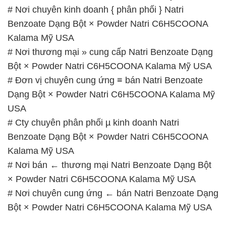
Benzoate Dạng Bột × Powder Natri C6H5COONA
Kalama Mỹ USA
# Nơi bán ← thương mại Natri Benzoate Dạng Bột
× Powder Natri C6H5COONA Kalama Mỹ USA
# Nơi chuyên cung ứng ← bán Natri Benzoate Dạng
Bột × Powder Natri C6H5COONA Kalama Mỹ USA
📞
PHÒNG KINH DOANH – CÔNG TY HÓA CHẤT
ĐẮC TRƯỜNG PHÁT
🌐
🌐 Website: https://hoachatviet.net/
📞 Hotline:
– 0933.920.505 – 028.3504.5555
– 028.3756.1835 – 028.3756.1840 –
028.3756.1841- 028.3756.1842