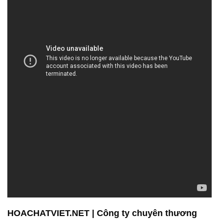
HOACHATVIET.NET | Công ty chuyên thương
mại & kinh doanh hóa chất tại Thành phố Hồ Chí
Minh
Công ty Hóa Chất Đắc Trường Phát là một đơn vị
hàng đầu trong lĩnh vực bán và phân phối hóa chất,
phục vụ cho nhiều ngành công nghiệp đa dạng.
Chúng tôi tự hào cung cấp các sản phẩm chất
lượng cao, đáp ứng nhu cầu của khách hàng trong
các lĩnh vực như công nghiệp nhẹ, công nghiệp hóa