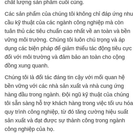
Chúng tôi là đối tác đáng tin cậy với mối quan hệ
bền vững với các nhà sản xuất và nhà cung ứng
hàng đầu trong ngành. Đội ngũ kỹ thuật của chúng
tôi sẵn sàng hỗ trợ khách hàng trong việc tối ưu hóa
quy trình công nghiệp, từ đó tăng cường hiệu suất
sản xuất và đạt được sự thành công trong ngành
công nghiệp của họ.
Nếu bạn đang tìm kiếm các giải pháp hóa chất đa
dạng và chất lượng cao, hãy đặt niềm tin vào Công
ty Hóa Chất Đắc Trường Phát. Chúng tôi cam kết
mang lại sự hài lòng và đồng hành cùng bạn trên
con đường phát triển của doanh nghiệp.
# Cty chuyên phân phối [ bán ] Natri Benzoate Dạng
Bột × Powder Natri C6H5COONA Kalama Mỹ USA
# Phân phối ⌠ cung ứng Natri Benzoate Dạng Bột ×
Powder Natri C6H5COONA Kalama Mỹ USA