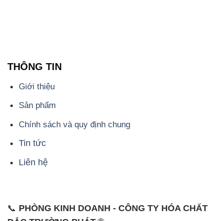
Chính sách và quy định chung
Tin tức
Liên hệ
📞
PHÒNG KINH DOANH - CÔNG TY HÓA CHẤT
ĐẮC TRƯỜNG PHÁT
🌐
🌐 Website: https://hoachatviet.net/
📞 Hotline: - 0933.920.505 - 028.3504.5555
- 028.3756.1835 - 028.3756.1840 - 028.3756.1841-
028.3756.1842
- 0932.660.696 - 0901.326.566 - 0906.387.866 -
0902.765.866