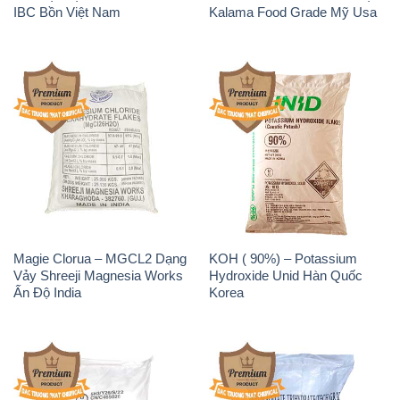
Magie Clorua – MGCL2 Dạng
KOH ( 90%) – Potassium
Vảy Shreeji Magnesia Works
Hydroxide Unid Hàn Quốc
Ấn Độ India
Korea
Sodium Percarbonate Dạng
Sodium Acetate – Natri
Bột Trung Quốc China
Acetate Trung Quốc China