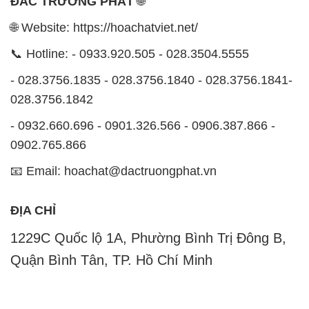
📧 Email: hoachat@dactruongphat.vn
ĐỊA CHỈ
1229C Quốc lộ 1A, Phường Bình Trị Đông B,
Quận Bình Tân, TP. Hồ Chí Minh
CÔNG TY XNK TM SX HÓA CHẤT ĐẮC TRƯỜNG
PHÁT
Công ty Hóa Chất Đắc Trường Phát, hoạt động dưới
tên miền
hoachatviet.net
, tự hào là một đơn vị hàng
đầu trong lĩnh vực kinh doanh và phân phối các loại
hóa chất công nghiệp đa dạng, nhằm đáp ứng nhu
cầu sử dụng của khách hàng một cách tốt nhất.
Chúng tôi cam kết mang đến sự hài lòng và đáp ứng