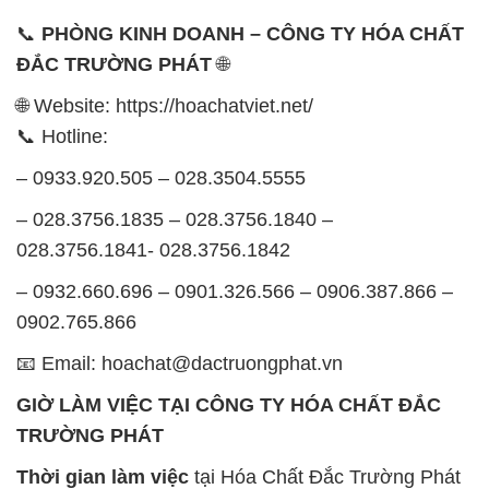
– 0932.660.696 – 0901.326.566 – 0906.387.866 –
0902.765.866
📧 Email: hoachat@dactruongphat.vn
GIỜ LÀM VIỆC TẠI CÔNG TY HÓA CHẤT ĐẮC
TRƯỜNG PHÁT
Thời gian làm việc
tại Hóa Chất Đắc Trường Phát
được tổ chức như sau:
Thứ 2 đến thứ 6: Buổi sáng: từ 8h đến 11h – Buổi
chiều: từ 12h30 đến 17h
Thứ 7: Buổi sáng: từ 8h đến 11h – Buổi chiều: từ
12h30 đến 16h
Chủ nhật: Nghỉ chủ nhật hàng tuần
Chúng tôi rất trân trọng thời gian và cam kết tuân