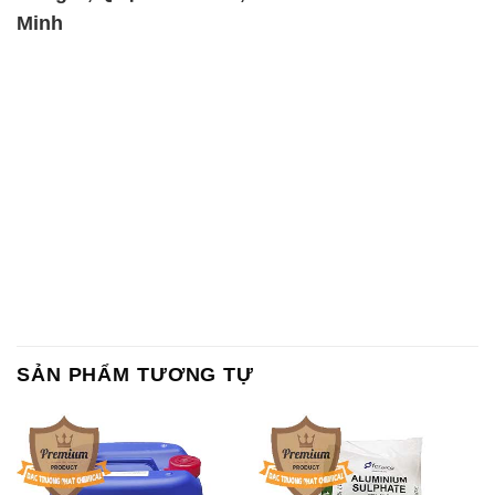
SẢN PHẨM TƯƠNG TỰ
Chất Bảo Quản CMIT Thái
Phèn Nhôm – Al2(SO4)3 17%
Lan Thailand
Ấn Độ India