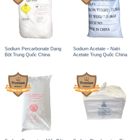
Sodium Benzoate – Mốc Bột
Sodium Bicarbonate – Bicar
Chữ Cam Food Grade Trung
NaHCO3 Food Grade 3 Chữ
Quốc China
GGG Bao Jumbo ( Bành )
Trung Quốc China