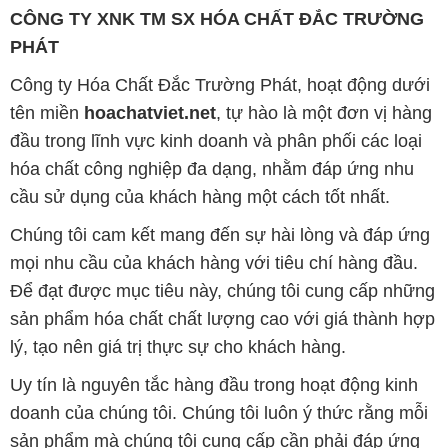
mọi nhu cầu của khách hàng với tiêu chí hàng đầu.
Để đạt được mục tiêu này, chúng tôi cung cấp những
sản phẩm hóa chất chất lượng cao với giá thành hợp
lý, tạo nên giá trị thực sự cho khách hàng.
Uy tín là nguyên tắc hàng đầu trong hoạt động kinh
doanh của chúng tôi. Chúng tôi luôn ý thức rằng mỗi
sản phẩm mà chúng tôi cung cấp cần phải đáp ứng
tiêu chuẩn chất lượng cao, đảm bảo sự hài lòng của
đối tác. Đồng thời, chúng tôi luôn đặt mức giá hợp lý,
nhằm tạo điều kiện cho sự phát triển và sự tồn tại
bền vững trên con đường phía trước.
Công ty Hóa Chất Đắc Trường Phát có khả năng đáp
ứng đa dạng các nhu cầu về hóa chất cho tất cả các
ngành nghề và lĩnh vực sản xuất tại TP. Hồ Chí Minh.
Chúng tôi đặt sứ mệnh cung cấp và phân phối những