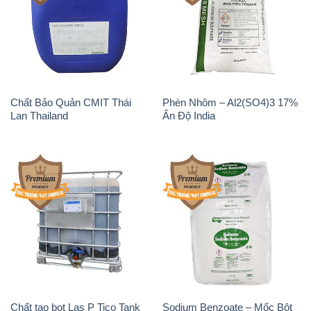
Chất tạo bọt Las P Tico Tank
Sodium Benzoate – Mốc Bột
IBC Bồn Việt Nam
Kalama Food Grade Mỹ Usa