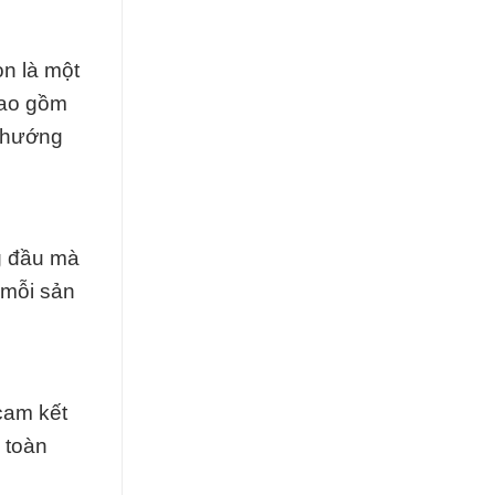
n là một
bao gồm
g hướng
g đầu mà
 mỗi sản
cam kết
 toàn