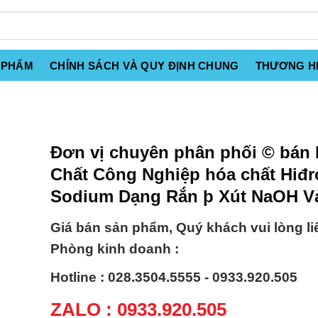
 PHẨM
CHÍNH SÁCH VÀ QUY ĐỊNH CHUNG
THƯƠNG H
Đơn vị chuyên phân phối © bán
Chất Công Nghiệp hóa chất Hiđr
Sodium Dạng Rắn þ Xút NaOH V
Giá bán sản phẩm, Quý khách vui lòng li
Phòng kinh doanh :
Hotline : 028.3504.5555 - 0933.920.505
ZALO : 0933.920.505