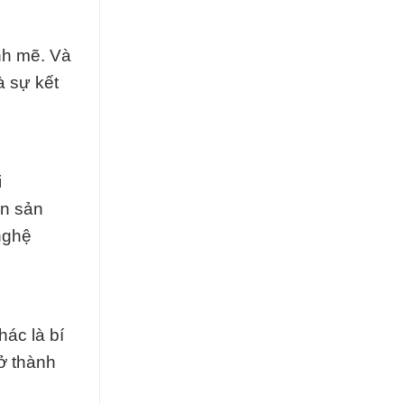
nh mẽ. Và
à sự kết
i
ến sản
nghệ
ác là bí
rở thành