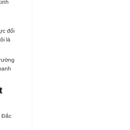
kinh
ực đổi
ôi là
Trường
doanh
t
t Đắc