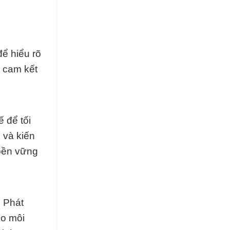
ể hiểu rõ
 cam kết
 để tối
 và kiến
 bền vững
g Phát
ho môi