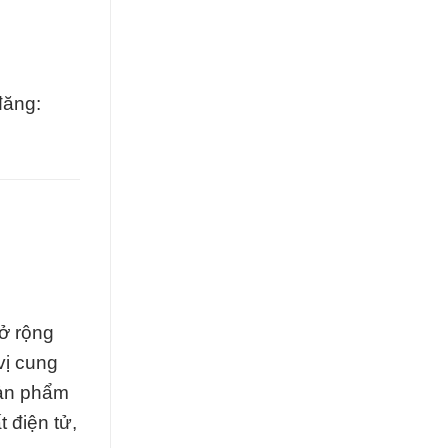
đăng:
ở rộng
vị cung
sản phẩm
 điện tử,