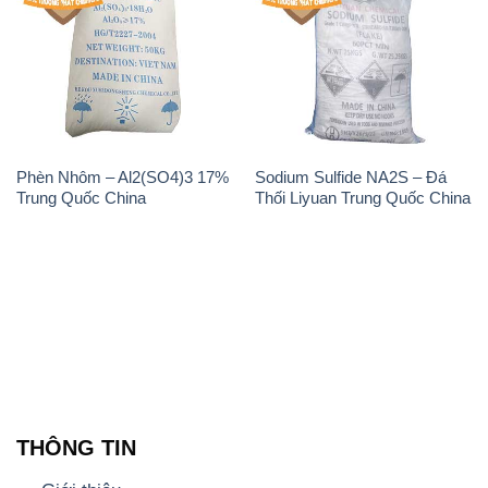
Phèn Nhôm – Al2(SO4)3 17%
Sodium Sulfide NA2S – Đá
Trung Quốc China
Thối Liyuan Trung Quốc China
THÔNG TIN
Giới thiệu
Sản phẩm
Chính sách và quy định chung
Tin tức