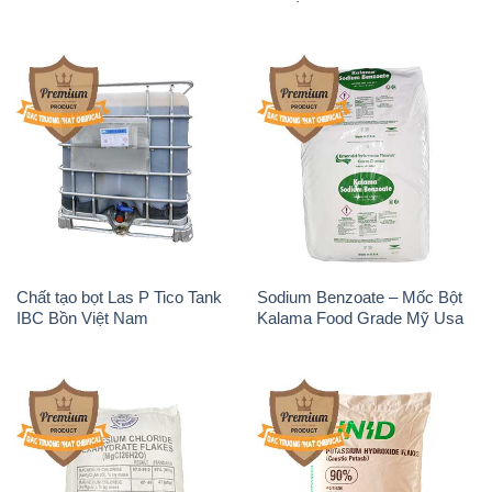
Chất tạo bọt Las P Tico Tank
Sodium Benzoate – Mốc Bột
IBC Bồn Việt Nam
Kalama Food Grade Mỹ Usa
Magie Clorua – MGCL2 Dạng
KOH ( 90%) – Potassium