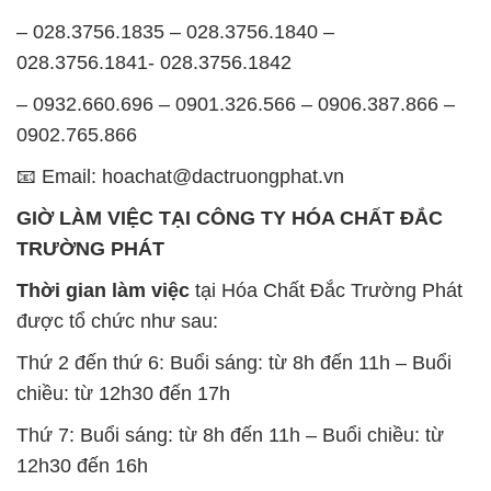
📧 Email: hoachat@dactruongphat.vn
GIỜ LÀM VIỆC TẠI CÔNG TY HÓA CHẤT ĐẮC
TRƯỜNG PHÁT
Thời gian làm việc
tại Hóa Chất Đắc Trường Phát
được tổ chức như sau:
Thứ 2 đến thứ 6: Buổi sáng: từ 8h đến 11h – Buổi
chiều: từ 12h30 đến 17h
Thứ 7: Buổi sáng: từ 8h đến 11h – Buổi chiều: từ
12h30 đến 16h
Chủ nhật: Nghỉ chủ nhật hàng tuần
Chúng tôi rất trân trọng thời gian và cam kết tuân
thủ giờ làm việc để đảm bảo sự hỗ trợ tốt nhất cho
khách hàng và đảm bảo hiệu suất công việc cao