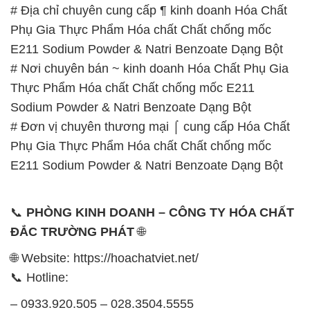
Thực Phẩm Hóa chất Chất chống mốc E211
Sodium Powder & Natri Benzoate Dạng Bột
# Đơn vị chuyên thương mại ⌠ cung cấp Hóa Chất
Phụ Gia Thực Phẩm Hóa chất Chất chống mốc
E211 Sodium Powder & Natri Benzoate Dạng Bột
📞
PHÒNG KINH DOANH – CÔNG TY HÓA CHẤT
ĐẮC TRƯỜNG PHÁT
🌐
🌐 Website: https://hoachatviet.net/
📞 Hotline:
– 0933.920.505 – 028.3504.5555
– 028.3756.1835 – 028.3756.1840 –
028.3756.1841- 028.3756.1842
– 0932.660.696 – 0901.326.566 – 0906.387.866 –
0902.765.866