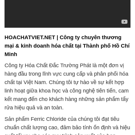
HOACHATVIET.NET | Công ty chuyên thương
mại & kinh doanh hóa chất tại Thành phố Hồ Chí
Minh
Công ty Hóa Chất Đắc Trường Phát là một đơn vị
hàng đầu trong lĩnh vực cung cấp và phân phối hóa
chất tại Việt Nam. Chúng tôi tự hào về sự kết hợp
linh hoạt giữa khoa học và công nghệ tiên tiến, cam
kết mang đến cho khách hàng những sản phẩm tẩy
rửa hiệu quả và an toàn.
Sản phẩm Ferric Chloride của chúng tôi đạt tiêu
chuẩn chất lượng cao, đảm bảo tính ổn định và hiệu
suất tối ưu cho các quy trình sản xuất của bạn.
Chúng tôi hiểu rằng trong ngành công nghiệp ngày
càng phát triển mạnh mẽ tại Sài Gòn, TpHCM, việc
chọn lựa đối tác cung cấp hóa chất đáng tin cậy là
quan trọng hàng đầu để đảm bảo sự thành công và