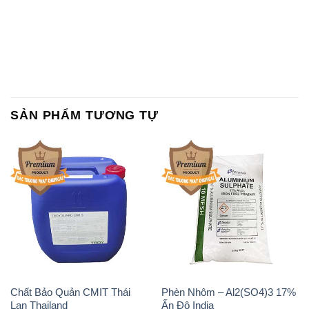
SẢN PHẨM TƯƠNG TỰ
Chất Bảo Quản CMIT Thái
Phèn Nhôm – Al2(SO4)3 17%
Lan Thailand
Ấn Độ India