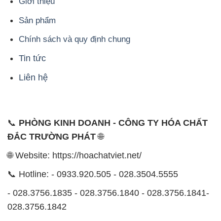
Liên hệ
📞
PHÒNG KINH DOANH - CÔNG TY HÓA CHẤT
ĐẮC TRƯỜNG PHÁT
🌐
🌐 Website: https://hoachatviet.net/
📞 Hotline: - 0933.920.505 - 028.3504.5555
- 028.3756.1835 - 028.3756.1840 - 028.3756.1841-
028.3756.1842
- 0932.660.696 - 0901.326.566 - 0906.387.866 -
0902.765.866
📧 Email: hoachat@dactruongphat.vn