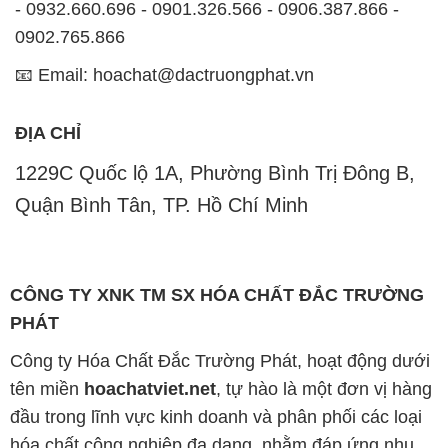
ĐỊA CHỈ
1229C Quốc lộ 1A, Phường Bình Trị Đông B,
Quận Bình Tân, TP. Hồ Chí Minh
CÔNG TY XNK TM SX HÓA CHẤT ĐẮC TRƯỜNG
PHÁT
Công ty Hóa Chất Đắc Trường Phát, hoạt động dưới
tên miền
hoachatviet.net
, tự hào là một đơn vị hàng
đầu trong lĩnh vực kinh doanh và phân phối các loại
hóa chất công nghiệp đa dạng, nhằm đáp ứng nhu
cầu sử dụng của khách hàng một cách tốt nhất.
Chúng tôi cam kết mang đến sự hài lòng và đáp ứng
mọi nhu cầu của khách hàng với tiêu chí hàng đầu.
Để đạt được mục tiêu này, chúng tôi cung cấp những