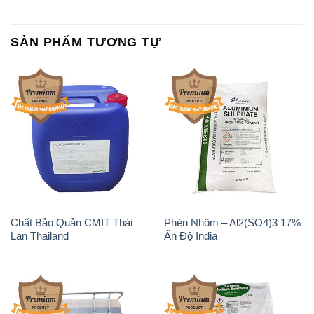
SẢN PHẨM TƯƠNG TỰ
Chất Bảo Quản CMIT Thái
Phèn Nhôm – Al2(SO4)3 17%
Lan Thailand
Ấn Độ India