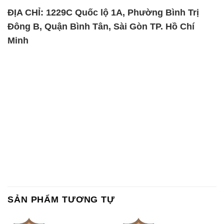
SẢN PHẨM TƯƠNG TỰ
Chất Bảo Quản CMIT Thái
Phèn Nhôm – Al2(SO4)3 17%
Lan Thailand
Ấn Độ India