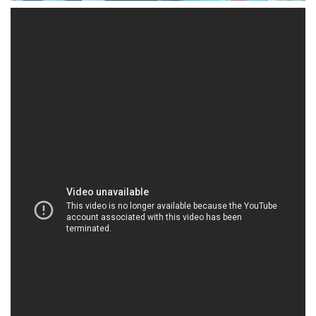
HOACHATVIET.NET | Công ty chuyên bán #
thương mại hóa chất tại Thành phố Hồ Chí Minh
Công ty Hóa Chất Đắc Trường Phát tự hào là đối