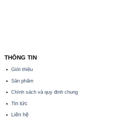
Sản phẩm
Chính sách và quy định chung
Tin tức
Liên hệ
📞
PHÒNG KINH DOANH - CÔNG TY HÓA CHẤT
ĐẮC TRƯỜNG PHÁT
🌐
🌐 Website: https://hoachatviet.net/
📞 Hotline: - 0933.920.505 - 028.3504.5555
- 028.3756.1835 - 028.3756.1840 - 028.3756.1841-
028.3756.1842
- 0932.660.696 - 0901.326.566 - 0906.387.866 -