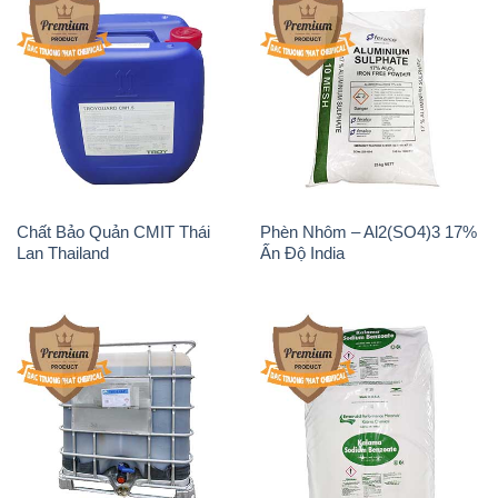
Chất tạo bọt Las P Tico Tank
Sodium Benzoate – Mốc Bột
IBC Bồn Việt Nam
Kalama Food Grade Mỹ Usa