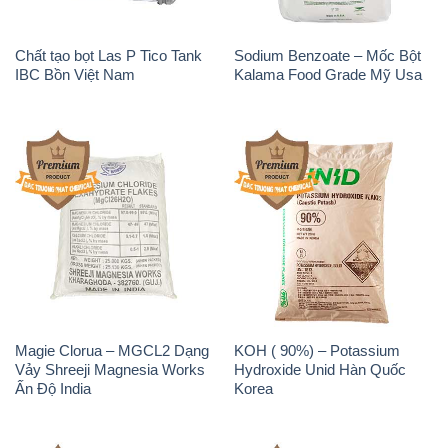
Magie Clorua – MGCL2 Dạng
KOH ( 90%) – Potassium
Vảy Shreeji Magnesia Works
Hydroxide Unid Hàn Quốc
Ấn Độ India
Korea
Sodium Percarbonate Dạng
Sodium Acetate – Natri
Bột Trung Quốc China
Acetate Trung Quốc China