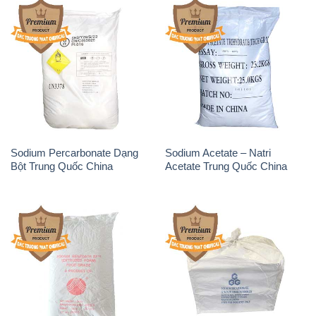
Sodium Benzoate – Mốc Bột
Sodium Bicarbonate – Bicar
Chữ Cam Food Grade Trung
NaHCO3 Food Grade 3 Chữ
Quốc China
GGG Bao Jumbo ( Bành )
Trung Quốc China