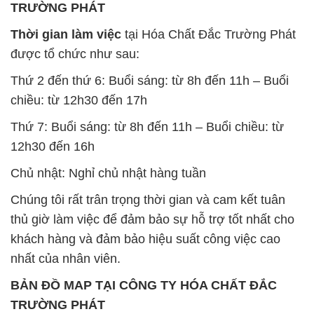
Chủ nhật: Nghỉ chủ nhật hàng tuần
Chúng tôi rất trân trọng thời gian và cam kết tuân
thủ giờ làm việc để đảm bảo sự hỗ trợ tốt nhất cho
khách hàng và đảm bảo hiệu suất công việc cao
nhất của nhân viên.
BẢN ĐỒ MAP TẠI CÔNG TY HÓA CHẤT ĐẮC
TRƯỜNG PHÁT
ĐỊA CHỈ: 1229C Quốc lộ 1A, Phường Bình Trị
Đông B, Quận Bình Tân, Sài Gòn TP. Hồ Chí
Minh