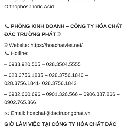
– 028.3756.1835 – 028.3756.1840 –
028.3756.1841- 028.3756.1842
– 0932.660.696 – 0901.326.566 – 0906.387.866 –
0902.765.866
📧 Email: hoachat@dactruongphat.vn
GIỜ LÀM VIỆC TẠI CÔNG TY HÓA CHẤT ĐẮC
TRƯỜNG PHÁT
Thời gian làm việc
tại Hóa Chất Đắc Trường Phát
được tổ chức như sau:
Thứ 2 đến thứ 6: Buổi sáng: từ 8h đến 11h – Buổi
chiều: từ 12h30 đến 17h
Thứ 7: Buổi sáng: từ 8h đến 11h – Buổi chiều: từ
12h30 đến 16h