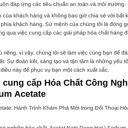
uôn đáp ứng các tiêu chuẩn an toàn và môi trường.
n của khách hàng và không bao giờ chia sẻ với bất 
 phía khách hàng. Sứ mệnh của chúng tôi là đóng g
ng qua việc cung cấp các giải pháp hóa chất hàng 
 riêng, vì vậy, chúng tôi sẽ làm việc cùng bạn để 
t. Sự đoàn kết, sáng tạo và tận tâm là những yếu t
n điều này để phục vụ bạn một cách xuất sắc.
► cung cấp Hóa Chất Công Ngh
ium Acetate
etate: Hành Trình Khám Phá Mới trong Đối Thoại Hó
g nghiệp hóa chất, Axetat Natri Dạng Hạt \ Sodium 