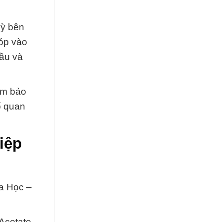
kỳ bên
óp vào
đầu và
đảm bảo
ố quan
iệp
a Học –
Acetate