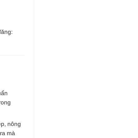
đăng:
uẩn
trong
ệp, nông
tra mà