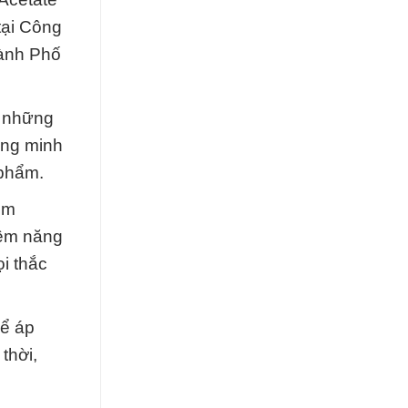
tại Công
hành Phố
g những
ứng minh
 phẩm.
um
iềm năng
ọi thắc
hể áp
thời,