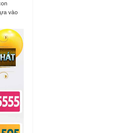
con
dựa vào