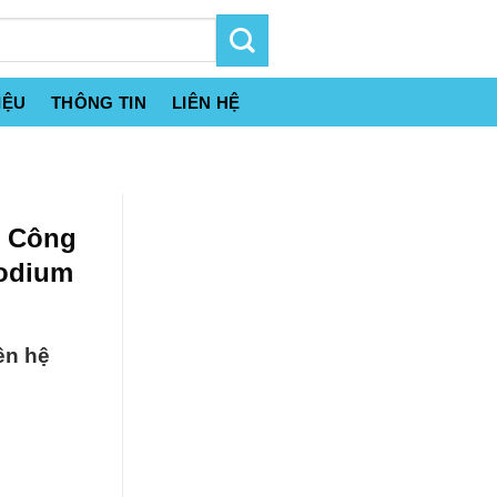
IỆU
THÔNG TIN
LIÊN HỆ
t Công
Sodium
ên hệ