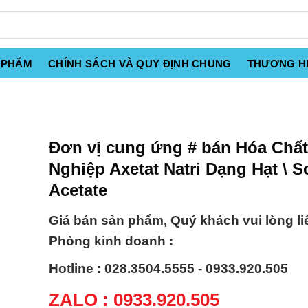
 PHẨM
CHÍNH SÁCH VÀ QUY ĐỊNH CHUNG
THƯƠNG H
Đơn vị cung ứng # bán Hóa Chấ
Nghiệp Axetat Natri Dạng Hạt \ 
Acetate
Giá bán sản phẩm, Quý khách vui lòng li
Phòng kinh doanh :
Hotline : 028.3504.5555 - 0933.920.505
ZALO : 0933.920.505