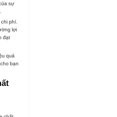
 của sự
.
chi phí.
ường lợi
n đạt
iệu quả
n cho bạn
hất
a chất