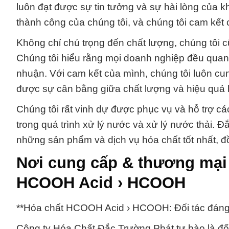
luôn đạt được sự tin tưởng và sự hài lòng của k
thành công của chúng tôi, và chúng tôi cam kết
Không chỉ chú trọng đến chất lượng, chúng tôi cũ
Chúng tôi hiểu rằng mọi doanh nghiệp đều quan 
nhuận. Với cam kết của mình, chúng tôi luôn cun
được sự cân bằng giữa chất lượng và hiệu quả k
Chúng tôi rất vinh dự được phục vụ và hỗ trợ c
trong quá trình xử lý nước và xử lý nước thải. 
những sản phẩm và dịch vụ hóa chất tốt nhất, đ
Nơi cung cấp & thương mại
HCOOH Acid › HCOOH
**Hóa chất HCOOH Acid › HCOOH: Đối tác đáng 
Công ty Hóa Chất Đắc Trường Phát tự hào là đố