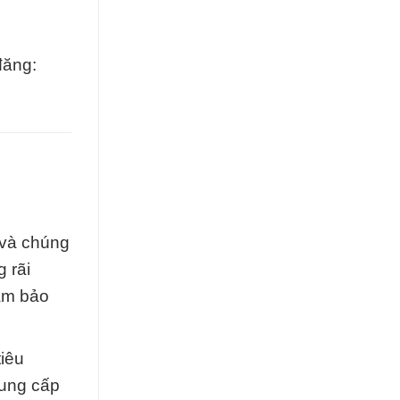
đăng:
 và chúng
 rãi
đảm bảo
tiêu
cung cấp