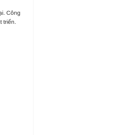
ại. Công
triển.