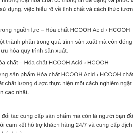
hững loại hóa chất có thông tin đa dạng và phức t
sử dụng, việc hiểu rõ về tính chất và cách thức tươ
ng trong nguồn lực – Hóa chất HCOOH Acid › HCOOH
thành phần trong quá trình sản xuất mà còn đóng v
 ưu hóa quy trình sản xuất.
a hóa chất – Hóa chất HCOOH Acid › HCOOH
hững sản phẩm Hóa chất HCOOH Acid › HCOOH chất
soát chất lượng được thực hiện một cách nghiêm ngặ
n cao nhất.
à đối tác cung cấp sản phẩm mà còn là người bạn đ
ôi cam kết hỗ trợ khách hàng 24/7 và cung cấp dịch