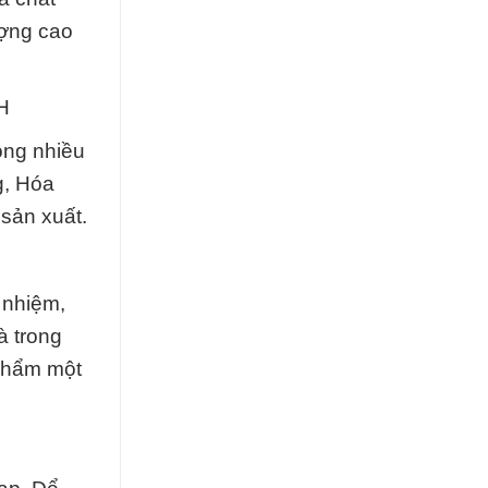
ượng cao
H
ong nhiều
g, Hóa
sản xuất.
 nhiệm,
à trong
 phẩm một