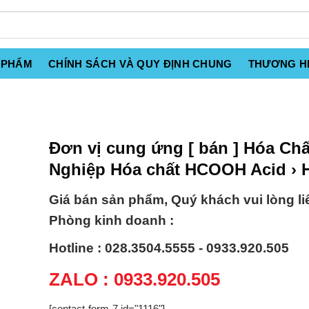
 PHẨM
CHÍNH SÁCH VÀ QUY ĐỊNH CHUNG
THƯƠNG H
Đơn vị cung ứng [ bán ] Hóa Ch
Nghiệp Hóa chất HCOOH Acid ›
Giá bán sản phẩm, Quý khách vui lòng li
Phòng kinh doanh :
Hotline : 028.3504.5555 - 0933.920.505
ZALO : 0933.920.505
[contact-form-7 id="1116"]