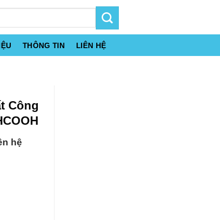
IỆU
THÔNG TIN
LIÊN HỆ
ất Công
 HCOOH
ên hệ