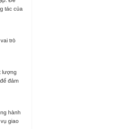
ạp. Để
ng tác của
ai trò
 lượng
t để đảm
ồng hành
 vụ giao