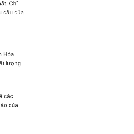
ất. Chỉ
u cầu của
ển Hóa
ất lượng
ề các
hào của