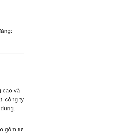
đăng:
g cao và
t, công ty
 dụng.
ao gồm tư