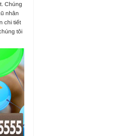
ất. Chúng
gũ nhân
chi tiết
chúng tôi