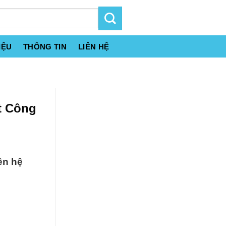
IỆU
THÔNG TIN
LIÊN HỆ
t Công
ên hệ