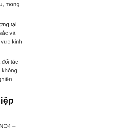
ầu, mong
ợng tại
 sắc và
 vực kinh
đối tác
t không
ghiên
iệp
rNO4 –