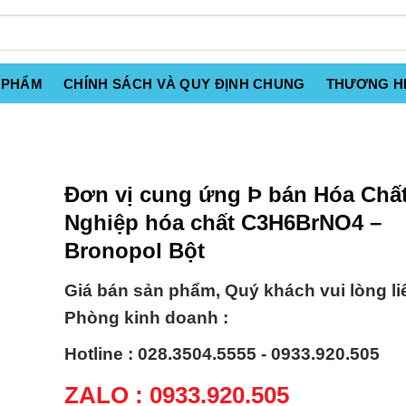
 PHẨM
CHÍNH SÁCH VÀ QUY ĐỊNH CHUNG
THƯƠNG H
Đơn vị cung ứng Þ bán Hóa Chấ
Nghiệp hóa chất C3H6BrNO4 –
Bronopol Bột
Giá bán sản phẩm, Quý khách vui lòng li
Phòng kinh doanh :
Hotline : 028.3504.5555 - 0933.920.505
ZALO : 0933.920.505