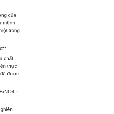
ợng của
sứ mệnh
một trong
t**
a chất
iến thực
 đã được
6BrNO4 –
nghiên