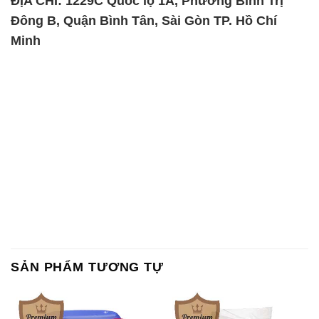
ĐỊA CHỈ: 1229C Quốc lộ 1A, Phường Bình Trị
Đông B, Quận Bình Tân, Sài Gòn TP. Hồ Chí
Minh
SẢN PHẨM TƯƠNG TỰ