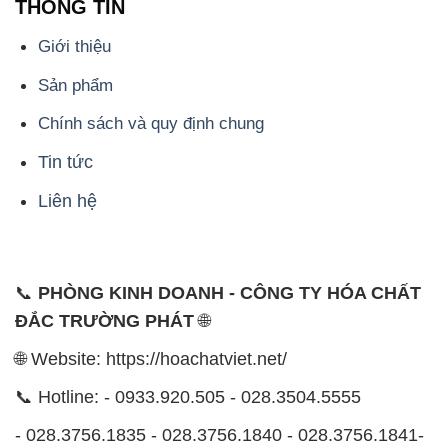
Chính sách và quy định chung
Tin tức
Liên hệ
📞
PHÒNG KINH DOANH - CÔNG TY HÓA CHẤT
ĐẮC TRƯỜNG PHÁT
🌐
🌐 Website: https://hoachatviet.net/
📞 Hotline: - 0933.920.505 - 028.3504.5555
- 028.3756.1835 - 028.3756.1840 - 028.3756.1841-
028.3756.1842
- 0932.660.696 - 0901.326.566 - 0906.387.866 -
0902.765.866
📧 Email: hoachat@dactruongphat.vn