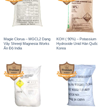
Magie Clorua – MGCL2 Dạng
KOH ( 90%) – Potassium
Vảy Shreeji Magnesia Works
Hydroxide Unid Hàn Quốc
Ấn Độ India
Korea
Sodium Percarbonate Dạng
Sodium Acetate – Natri
Bột Trung Quốc China
Acetate Trung Quốc China