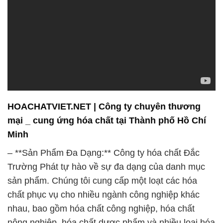
HOACHATVIET.NET | Công ty chuyên thương
mại _ cung ứng hóa chất tại Thành phố Hồ Chí
Minh
– **Sản Phẩm Đa Dạng:** Công ty hóa chất Đắc
Trường Phát tự hào về sự đa dạng của danh mục
sản phẩm. Chúng tôi cung cấp một loạt các hóa
chất phục vụ cho nhiều ngành công nghiệp khác
nhau, bao gồm hóa chất công nghiệp, hóa chất
nông nghiệp, hóa chất dược phẩm và nhiều loại hóa
chất khác. Điều này đảm bảo rằng chúng tôi có khả
năng đáp ứng mọi nhu cầu của khách hàng.
– **Chất Lượng Đỉnh Cao:** Chất lượng luôn là ưu
tiên hàng đầu tại Công ty hóa chất Đắc Trường