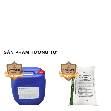
SẢN PHẨM TƯƠNG TỰ
Chất Bảo Quản CMIT Thái
Phèn Nhôm – Al2(SO4)3 17%
Lan Thailand
Ấn Độ India