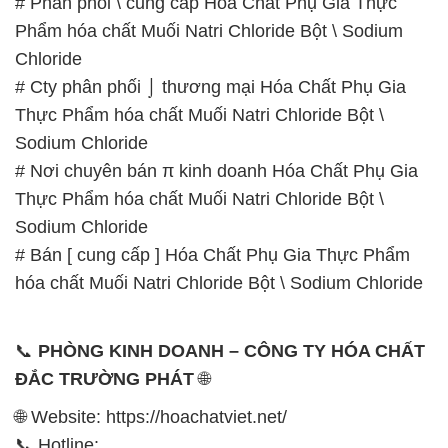
Sodium Chloride
# Nơi chuyên bán π kinh doanh Hóa Chất Phụ Gia
Thực Phẩm hóa chất Muối Natri Chloride Bột \
Sodium Chloride
# Bán [ cung cấp ] Hóa Chất Phụ Gia Thực Phẩm
hóa chất Muối Natri Chloride Bột \ Sodium Chloride
📞
PHÒNG KINH DOANH – CÔNG TY HÓA CHẤT
ĐẮC TRƯỜNG PHÁT
🌐
🌐 Website: https://hoachatviet.net/
📞 Hotline:
– 0933.920.505 – 028.3504.5555
– 028.3756.1835 – 028.3756.1840 –
028.3756.1841- 028.3756.1842