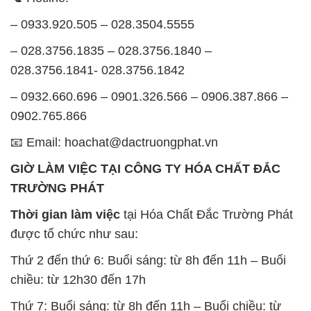
– 0932.660.696 – 0901.326.566 – 0906.387.866 –
0902.765.866
📧 Email: hoachat@dactruongphat.vn
GIỜ LÀM VIỆC TẠI CÔNG TY HÓA CHẤT ĐẮC
TRƯỜNG PHÁT
Thời gian làm việc
tại Hóa Chất Đắc Trường Phát
được tổ chức như sau:
Thứ 2 đến thứ 6: Buổi sáng: từ 8h đến 11h – Buổi
chiều: từ 12h30 đến 17h
Thứ 7: Buổi sáng: từ 8h đến 11h – Buổi chiều: từ
12h30 đến 16h
Chủ nhật: Nghỉ chủ nhật hàng tuần
Chúng tôi rất trân trọng thời gian và cam kết tuân