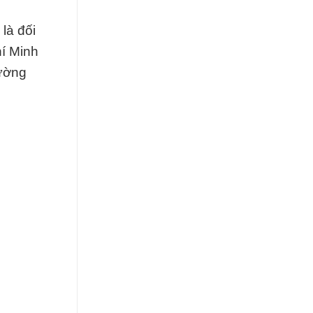
là đối
hí Minh
đường