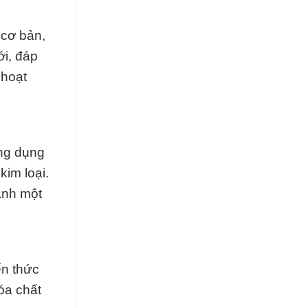
 cơ bản,
ới, đáp
 hoạt
ứng dụng
kim loại.
ành một
ến thức
óa chất