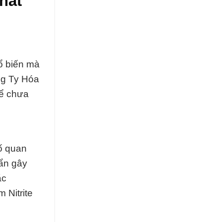
hất
hổ biến mà
ng Ty Hóa
hể chưa
tố quan
uẩn gây
ắc
 Nitrite