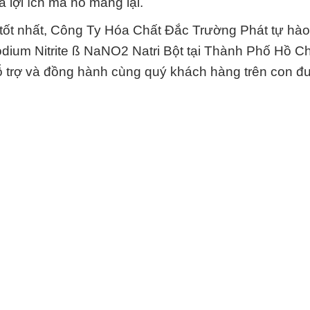
 lợi ích mà nó mang lại.
tốt nhất, Công Ty Hóa Chất Đắc Trường Phát tự hào 
odium Nitrite ß NaNO2 Natri Bột tại Thành Phố Hồ C
hỗ trợ và đồng hành cùng quý khách hàng trên con 