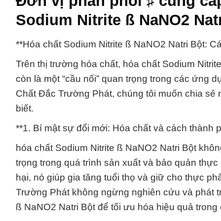
Đơn vị phân phối ♯ cung cấ
Sodium Nitrite ß NaNO2 Natr
**Hóa chất Sodium Nitrite ß NaNO2 Natri Bột: Các
Trên thị trường hóa chất, hóa chất Sodium Nitri
còn là một “cầu nối” quan trọng trong các ứng
Chất Đắc Trường Phát, chúng tôi muốn chia sẻ n
biết.
**1. Bí mật sự đổi mới: Hóa chất và cách thành ph
hóa chất Sodium Nitrite ß NaNO2 Natri Bột khôn
trọng trong quá trình sản xuất và bảo quản thực
hại, nó giúp gia tăng tuổi thọ và giữ cho thực 
Trường Phát không ngừng nghiên cứu và phát tri
ß NaNO2 Natri Bột để tối ưu hóa hiệu quả tron