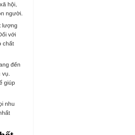
xã hội,
on người.
t lượng
Đối với
o chất
mang đến
 vụ.
ể giúp
ọi nhu
nhất