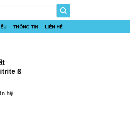
IỆU
THÔNG TIN
LIÊN HỆ
ất
trite ß
ên hệ