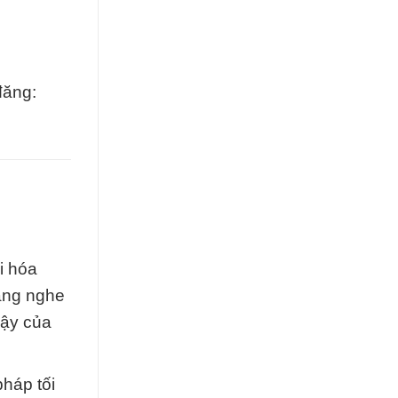
đăng:
i hóa
lắng nghe
cậy của
pháp tối