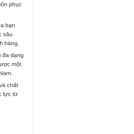
luôn phục
ủa bạn
c sâu
ch hàng.
u đa dạng
được một
 Nam.
và chất
 lực từ