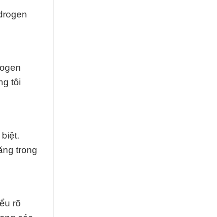
drogen
rogen
g tôi
biệt.
ăng trong
ểu rõ