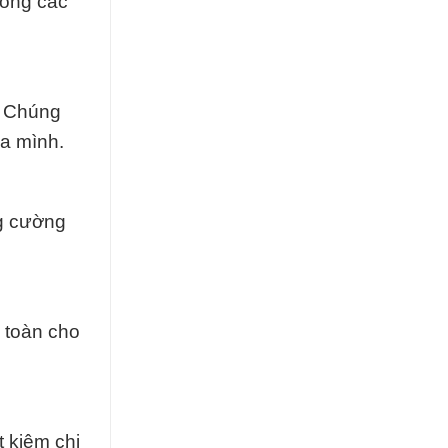
rong các
. Chúng
ủa mình.
ng cường
 toàn cho
 kiệm chi