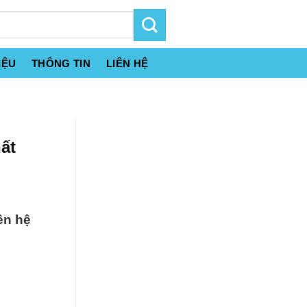
IỆU
THÔNG TIN
LIÊN HỆ
ất
ên hệ