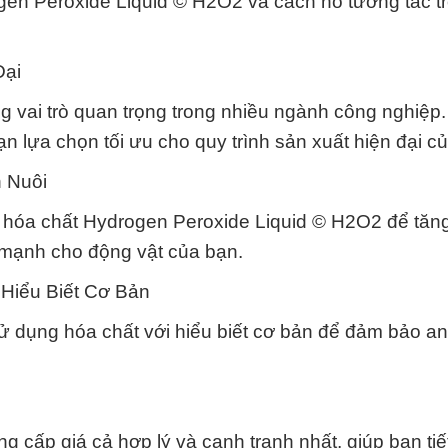
en Peroxide Liquid © H2O2 và cách nó tương tác t
Đại
 vai trò quan trọng trong nhiều ngành công nghiệp
n lựa chọn tối ưu cho quy trình sản xuất hiện đại c
 Nuôi
m hóa chất Hydrogen Peroxide Liquid © H2O2 để tă
 mạnh cho động vật của bạn.
Hiểu Biết Cơ Bản
ử dụng hóa chất với hiểu biết cơ bản để đảm bảo an
cấp giá cả hợp lý và cạnh tranh nhất, giúp bạn tiết