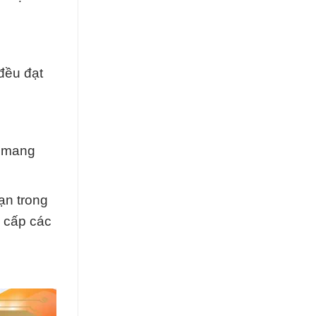
đều đạt
, mang
ạn trong
g cấp các