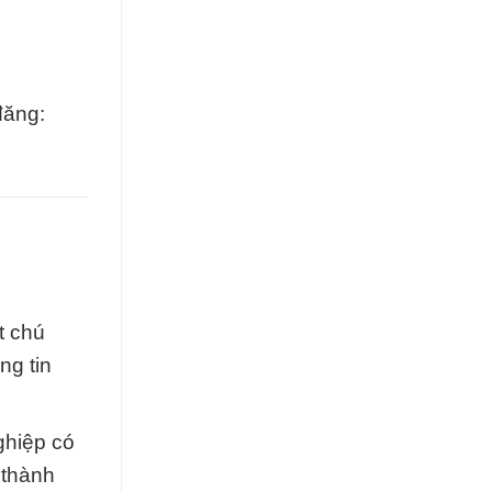
đăng:
t chú
ng tin
ghiệp có
 thành