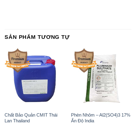
SẢN PHẨM TƯƠNG TỰ
Chất Bảo Quản CMIT Thái
Phèn Nhôm – Al2(SO4)3 17%
Lan Thailand
Ấn Độ India