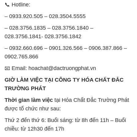
– 0932.660.696 – 0901.326.566 – 0906.387.866 –
0902.765.866
📧 Email: hoachat@dactruongphat.vn
GIỜ LÀM VIỆC TẠI CÔNG TY HÓA CHẤT ĐẮC
TRƯỜNG PHÁT
Thời gian làm việc
tại Hóa Chất Đắc Trường Phát
được tổ chức như sau:
Thứ 2 đến thứ 6: Buổi sáng: từ 8h đến 11h – Buổi
chiều: từ 12h30 đến 17h
Thứ 7: Buổi sáng: từ 8h đến 11h – Buổi chiều: từ
12h30 đến 16h
Chủ nhật: Nghỉ chủ nhật hàng tuần
Chúng tôi rất trân trọng thời gian và cam kết tuân