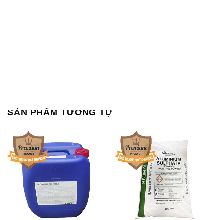
SẢN PHẨM TƯƠNG TỰ
Chất Bảo Quản CMIT Thái
Phèn Nhôm – Al2(SO4)3 17%
Lan Thailand
Ấn Độ India