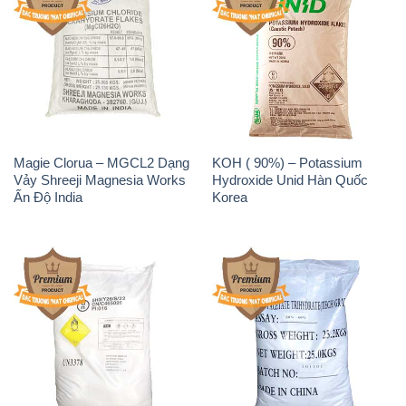
Magie Clorua – MGCL2 Dạng
KOH ( 90%) – Potassium
Vảy Shreeji Magnesia Works
Hydroxide Unid Hàn Quốc
Ấn Độ India
Korea
Sodium Percarbonate Dạng
Sodium Acetate – Natri
Bột Trung Quốc China
Acetate Trung Quốc China