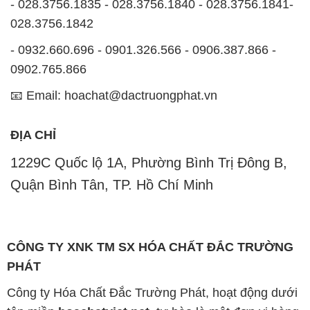
📧 Email: hoachat@dactruongphat.vn
ĐỊA CHỈ
1229C Quốc lộ 1A, Phường Bình Trị Đông B,
Quận Bình Tân, TP. Hồ Chí Minh
CÔNG TY XNK TM SX HÓA CHẤT ĐẮC TRƯỜNG
PHÁT
Công ty Hóa Chất Đắc Trường Phát, hoạt động dưới
tên miền
hoachatviet.net
, tự hào là một đơn vị hàng
đầu trong lĩnh vực kinh doanh và phân phối các loại
hóa chất công nghiệp đa dạng, nhằm đáp ứng nhu
cầu sử dụng của khách hàng một cách tốt nhất.