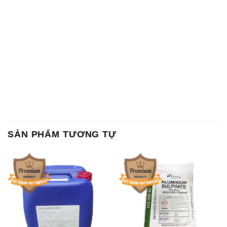
SẢN PHẨM TƯƠNG TỰ
Chất Bảo Quản CMIT Thái
Phèn Nhôm – Al2(SO4)3 17%
Lan Thailand
Ấn Độ India