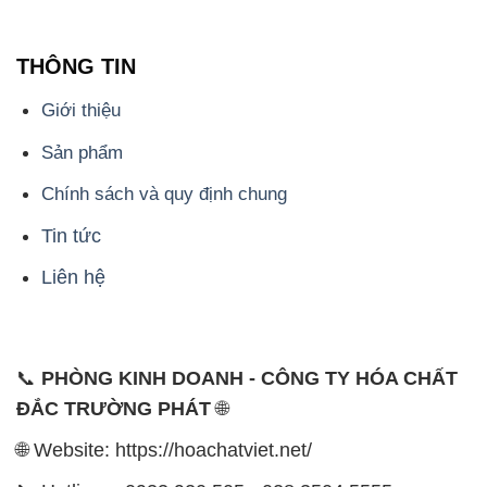
Sản phẩm
Chính sách và quy định chung
Tin tức
Liên hệ
📞
PHÒNG KINH DOANH - CÔNG TY HÓA CHẤT
ĐẮC TRƯỜNG PHÁT
🌐
🌐 Website: https://hoachatviet.net/
📞 Hotline: - 0933.920.505 - 028.3504.5555
- 028.3756.1835 - 028.3756.1840 - 028.3756.1841-
028.3756.1842
- 0932.660.696 - 0901.326.566 - 0906.387.866 -