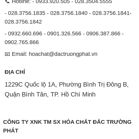
0902.765.866
📧 Email: hoachat@dactruongphat.vn
ĐỊA CHỈ
1229C Quốc lộ 1A, Phường Bình Trị Đông B,
Quận Bình Tân, TP. Hồ Chí Minh
CÔNG TY XNK TM SX HÓA CHẤT ĐẮC TRƯỜNG
PHÁT
Công ty Hóa Chất Đắc Trường Phát, hoạt động dưới
tên miền
hoachatviet.net
, tự hào là một đơn vị hàng
đầu trong lĩnh vực kinh doanh và phân phối các loại
hóa chất công nghiệp đa dạng, nhằm đáp ứng nhu