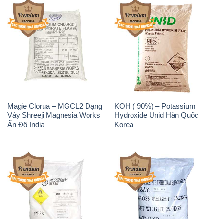
Magie Clorua – MGCL2 Dạng
KOH ( 90%) – Potassium
Vảy Shreeji Magnesia Works
Hydroxide Unid Hàn Quốc
Ấn Độ India
Korea
Sodium Percarbonate Dạng
Sodium Acetate – Natri
Bột Trung Quốc China
Acetate Trung Quốc China