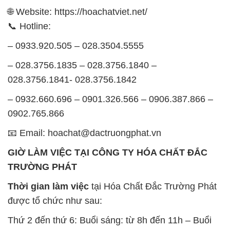
– 028.3756.1835 – 028.3756.1840 –
028.3756.1841- 028.3756.1842
– 0932.660.696 – 0901.326.566 – 0906.387.866 –
0902.765.866
📧 Email: hoachat@dactruongphat.vn
GIỜ LÀM VIỆC TẠI CÔNG TY HÓA CHẤT ĐẮC
TRƯỜNG PHÁT
Thời gian làm việc
tại Hóa Chất Đắc Trường Phát
được tổ chức như sau:
Thứ 2 đến thứ 6: Buổi sáng: từ 8h đến 11h – Buổi
chiều: từ 12h30 đến 17h
Thứ 7: Buổi sáng: từ 8h đến 11h – Buổi chiều: từ
12h30 đến 16h
Chủ nhật: Nghỉ chủ nhật hàng tuần