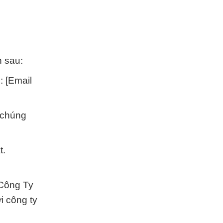
n sau:
: [Email
 chúng
t.
 Công Ty
i công ty