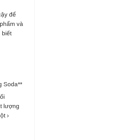
cậy để
n phẩm và
 biết
g Soda**
ối
t lượng
ột ›