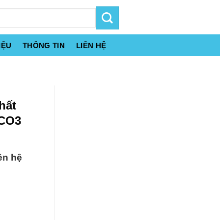
IỆU
THÔNG TIN
LIÊN HỆ
hất
2CO3
ên hệ