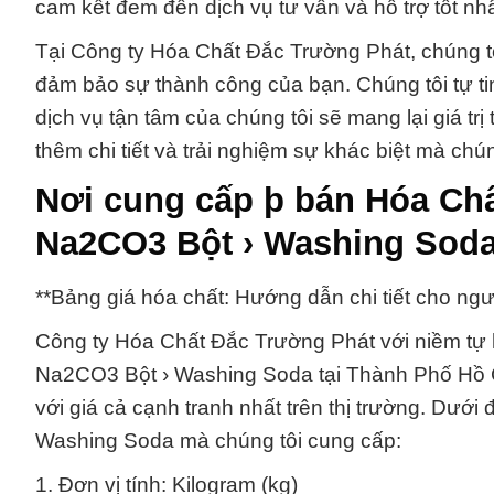
cam kết đem đến dịch vụ tư vấn và hỗ trợ tốt nhấ
Tại Công ty Hóa Chất Đắc Trường Phát, chúng tô
đảm bảo sự thành công của bạn. Chúng tôi tự ti
dịch vụ tận tâm của chúng tôi sẽ mang lại giá trị
thêm chi tiết và trải nghiệm sự khác biệt mà chún
Nơi cung cấp þ bán Hóa Ch
Na2CO3 Bột › Washing Sod
**Bảng giá hóa chất: Hướng dẫn chi tiết cho n
Công ty Hóa Chất Đắc Trường Phát với niềm tự 
Na2CO3 Bột › Washing Soda tại Thành Phố Hồ C
với giá cả cạnh tranh nhất trên thị trường. Dưới
Washing Soda mà chúng tôi cung cấp:
1. Đơn vị tính: Kilogram (kg)