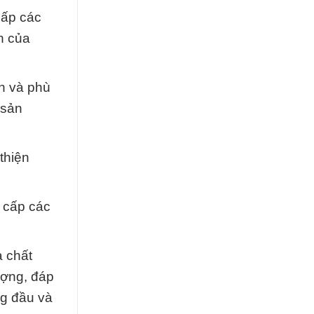
cấp các
n của
n và phù
 sản
thiện
g cấp các
a chất
ượng, đáp
ng đầu và