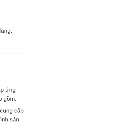
đăng:
áp ứng
o gồm:
i cung cấp
rình sản