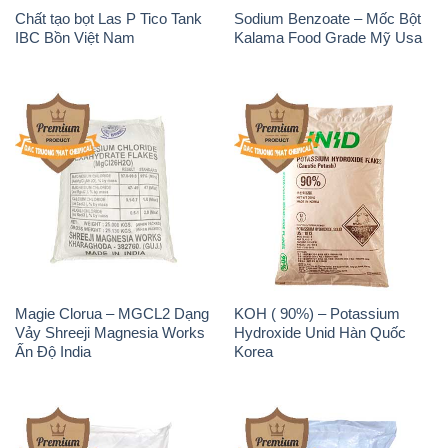
Sodium Benzoate – Mốc Bột
Sodium Bicarbonate – Bicar
Chữ Cam Food Grade Trung
NaHCO3 Food Grade 3 Chữ
Quốc China
GGG Bao Jumbo ( Bành )
Trung Quốc China
Phèn Nhôm – Al2(SO4)3 17%
Sodium Sulfide NA2S – Đá
Trung Quốc China
Thối Liyuan Trung Quốc China