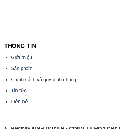
CÔNG TY XNK TM SX HÓA CHẤT ĐẮC TRƯỜNG
PHÁT
Công ty Hóa Chất Đắc Trường Phát, hoạt động dưới
tên miền
hoachatviet.net
, tự hào là một đơn vị hàng
đầu trong lĩnh vực kinh doanh và phân phối các loại
hóa chất công nghiệp đa dạng, nhằm đáp ứng nhu
cầu sử dụng của khách hàng một cách tốt nhất.
Chúng tôi cam kết mang đến sự hài lòng và đáp ứng
mọi nhu cầu của khách hàng với tiêu chí hàng đầu.
Để đạt được mục tiêu này, chúng tôi cung cấp những
sản phẩm hóa chất chất lượng cao với giá thành hợp
lý, tạo nên giá trị thực sự cho khách hàng.
Uy tín là nguyên tắc hàng đầu trong hoạt động kinh