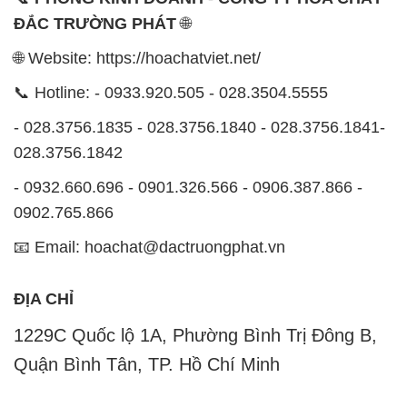
doanh của chúng tôi. Chúng tôi luôn ý thức rằng mỗi
sản phẩm mà chúng tôi cung cấp cần phải đáp ứng
tiêu chuẩn chất lượng cao, đảm bảo sự hài lòng của
đối tác. Đồng thời, chúng tôi luôn đặt mức giá hợp lý,
nhằm tạo điều kiện cho sự phát triển và sự tồn tại
bền vững trên con đường phía trước.
Công ty Hóa Chất Đắc Trường Phát có khả năng đáp
ứng đa dạng các nhu cầu về hóa chất cho tất cả các
ngành nghề và lĩnh vực sản xuất tại TP. Hồ Chí Minh.
Chúng tôi đặt sứ mệnh cung cấp và phân phối những
sản phẩm hóa chất đáng tin cậy, chất lượng và có giá
thành tốt nhất.
Đội ngũ nhân viên của chúng tôi là những chuyên gia
giàu kinh nghiệm, luôn sẵn sàng tư vấn và hỗ trợ
khách hàng một cách chuyên nghiệp. Chúng tôi cam