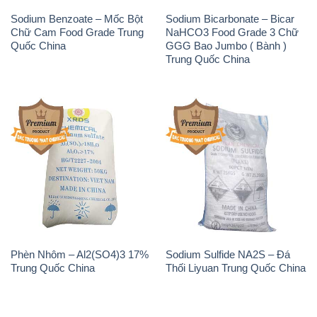
📞
PHÒNG KINH DOANH - CÔNG TY HÓA CHẤT
ĐẮC TRƯỜNG PHÁT
🌐
🌐 Website: https://hoachatviet.net/
📞 Hotline: - 0933.920.505 - 028.3504.5555
- 028.3756.1835 - 028.3756.1840 - 028.3756.1841-
028.3756.1842
- 0932.660.696 - 0901.326.566 - 0906.387.866 -
0902.765.866
📧 Email: hoachat@dactruongphat.vn
ĐỊA CHỈ
1229C Quốc lộ 1A, Phường Bình Trị Đông B,
Quận Bình Tân, TP. Hồ Chí Minh