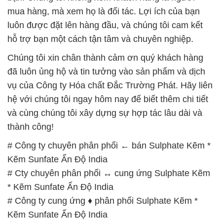
Sunfate Ấn Độ India
📞
PHÒNG KINH DOANH – CÔNG TY HÓA CHẤT
ĐẮC TRƯỜNG PHÁT
🌐
🌐 Website: https://hoachatviet.net/
📞 Hotline:
– 0933.920.505 – 028.3504.5555
– 028.3756.1835 – 028.3756.1840 –
028.3756.1841- 028.3756.1842
– 0932.660.696 – 0901.326.566 – 0906.387.866 –
0902.765.866
📧 Email: hoachat@dactruongphat.vn
GIỜ LÀM VIỆC TẠI CÔNG TY HÓA CHẤT ĐẮC