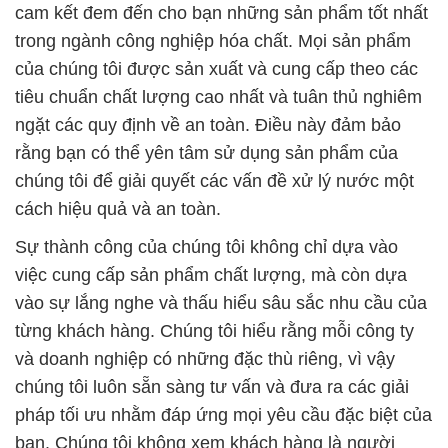
Kẽm Sunfate Ấn Độ India
# Nơi chuyên thương mại ↔ cung cấp Sulphate
Kẽm * Kẽm Sunfate Ấn Độ India
# Cty bán [ phân phối ] Sulphate Kẽm * Kẽm
Sunfate Ấn Độ India
# Địa chỉ chuyên phân phối ═ cung cấp Sulphate
Kẽm * Kẽm Sunfate Ấn Độ India
# Công ty chuyên cung cấp µ kinh doanh Sulphate
Kẽm * Kẽm Sunfate Ấn Độ India
# Cung cấp ♥ cung ứng Sulphate Kẽm * Kẽm
Sunfate Ấn Độ India
# Cty chuyên kinh doanh ¬ cung cấp Sulphate Kẽm
* Kẽm Sunfate Ấn Độ India
# Nơi thương mại ~ cung cấp Sulphate Kẽm * Kẽm
Sunfate Ấn Độ India
# Nhà thương mại { bán } Sulphate Kẽm * Kẽm