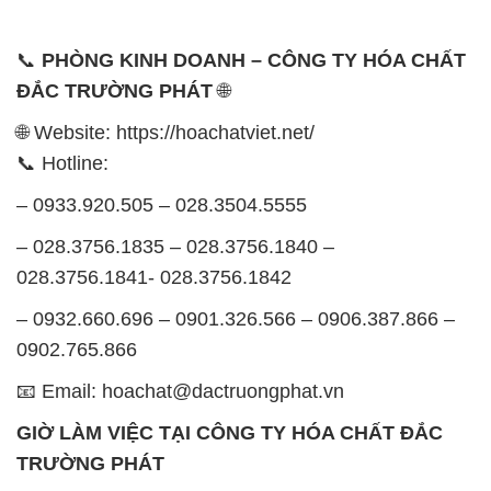
ĐỊA CHỈ: 1229C Quốc lộ 1A, Phường Bình Trị
Đông B, Quận Bình Tân, Sài Gòn TP. Hồ Chí
Minh
SẢN PHẨM TƯƠNG TỰ