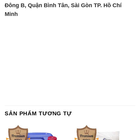
Chất tạo bọt Las P Tico Tank
Sodium Benzoate – Mốc Bột
IBC Bồn Việt Nam
Kalama Food Grade Mỹ Usa
Magie Clorua – MGCL2 Dạng
KOH ( 90%) – Potassium
Vảy Shreeji Magnesia Works
Hydroxide Unid Hàn Quốc
Ấn Độ India
Korea