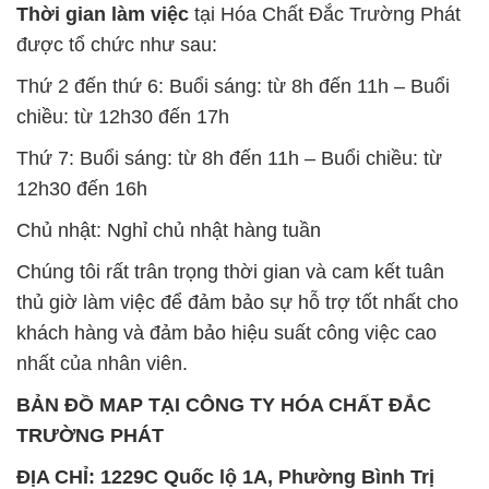
Chất Bảo Quản CMIT Thái
Phèn Nhôm – Al2(SO4)3 17%
Lan Thailand
Ấn Độ India