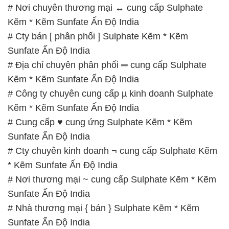
TRƯỜNG PHÁT
Thời gian làm việc
tại Hóa Chất Đắc Trường Phát
được tổ chức như sau:
Thứ 2 đến thứ 6: Buổi sáng: từ 8h đến 11h – Buổi
chiều: từ 12h30 đến 17h
Thứ 7: Buổi sáng: từ 8h đến 11h – Buổi chiều: từ
12h30 đến 16h
Chủ nhật: Nghỉ chủ nhật hàng tuần
Chúng tôi rất trân trọng thời gian và cam kết tuân
thủ giờ làm việc để đảm bảo sự hỗ trợ tốt nhất cho
khách hàng và đảm bảo hiệu suất công việc cao
nhất của nhân viên.
BẢN ĐỒ MAP TẠI CÔNG TY HÓA CHẤT ĐẮC
TRƯỜNG PHÁT