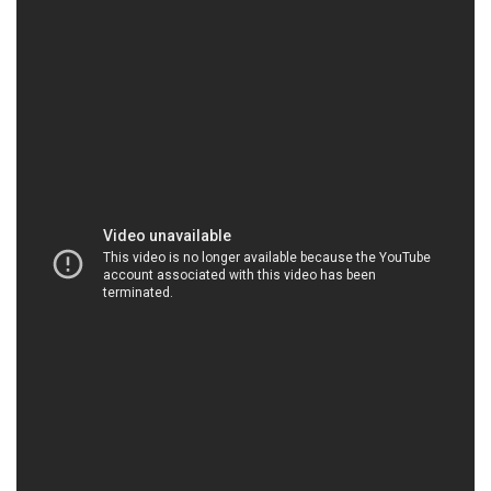
HOACHATVIET.NET | Công ty kinh doanh & cung
ứng hóa chất tại Thành phố Hồ Chí Minh
Công ty Hóa Chất Đắc Trường Phát không chỉ là
một đơn vị cung cấp hóa chất, mà còn là đối tác
đồng hành đáng tin cậy của bạn. Chúng tôi không