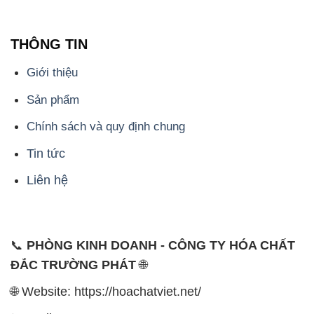
Liên hệ
📞
PHÒNG KINH DOANH - CÔNG TY HÓA CHẤT
ĐẮC TRƯỜNG PHÁT
🌐
🌐 Website: https://hoachatviet.net/
📞 Hotline: - 0933.920.505 - 028.3504.5555
- 028.3756.1835 - 028.3756.1840 - 028.3756.1841-
028.3756.1842
- 0932.660.696 - 0901.326.566 - 0906.387.866 -
0902.765.866
📧 Email: hoachat@dactruongphat.vn
ĐỊA CHỈ