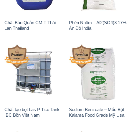
Chất tạo bọt Las P Tico Tank
Sodium Benzoate – Mốc Bột
IBC Bồn Việt Nam
Kalama Food Grade Mỹ Usa
Magie Clorua – MGCL2 Dạng
KOH ( 90%) – Potassium
Vảy Shreeji Magnesia Works
Hydroxide Unid Hàn Quốc