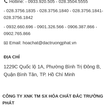
1229C Quốc lộ 1A, Phường Bình Trị Đông B,
Quận Bình Tân, TP. Hồ Chí Minh
CÔNG TY XNK TM SX HÓA CHẤT ĐẮC TRƯỜNG
PHÁT
Công ty Hóa Chất Đắc Trường Phát, hoạt động dưới
tên miền
hoachatviet.net
, tự hào là một đơn vị hàng
đầu trong lĩnh vực kinh doanh và phân phối các loại
hóa chất công nghiệp đa dạng, nhằm đáp ứng nhu
cầu sử dụng của khách hàng một cách tốt nhất.
Chúng tôi cam kết mang đến sự hài lòng và đáp ứng
mọi nhu cầu của khách hàng với tiêu chí hàng đầu.
Để đạt được mục tiêu này, chúng tôi cung cấp những