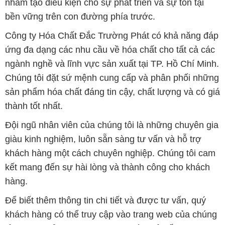
Đội ngũ nhân viên của chúng tôi là những chuyên gia
giàu kinh nghiệm, luôn sẵn sàng tư vấn và hỗ trợ
khách hàng một cách chuyên nghiệp. Chúng tôi cam
kết mang đến sự hài lòng và thành công cho khách
hàng.
Để biết thêm thông tin chi tiết và được tư vấn, quý
khách hàng có thể truy cập vào trang web của chúng
tôi tại địa chỉ hoachatviet.net. Chúng tôi rất mong
được phục vụ và xây dựng mối quan hệ cùng phát
triển lâu dài với quý khách hàng.
Bản quyền © 2016 hoachatviet.net
CÔNG TY XNK TM SX HÓA CHẤT ĐẮC TRƯỜNG PHÁT
Giấy chứng nhận Đăng ký Kinh doanh số 0304188681 do Sở Kế
hoạch và Đầu tư Thành phố Hồ Chí Minh cấp ngày 19-01-2017