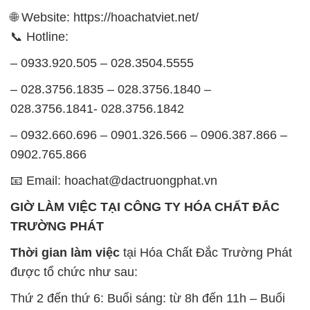
📧 Email: hoachat@dactruongphat.vn
GIỜ LÀM VIỆC TẠI CÔNG TY HÓA CHẤT ĐẮC
TRƯỜNG PHÁT
Thời gian làm việc
tại Hóa Chất Đắc Trường Phát
được tổ chức như sau:
Thứ 2 đến thứ 6: Buổi sáng: từ 8h đến 11h – Buổi
chiều: từ 12h30 đến 17h
Thứ 7: Buổi sáng: từ 8h đến 11h – Buổi chiều: từ
12h30 đến 16h
Chủ nhật: Nghỉ chủ nhật hàng tuần
Chúng tôi rất trân trọng thời gian và cam kết tuân
thủ giờ làm việc để đảm bảo sự hỗ trợ tốt nhất cho
khách hàng và đảm bảo hiệu suất công việc cao
nhất của nhân viên.