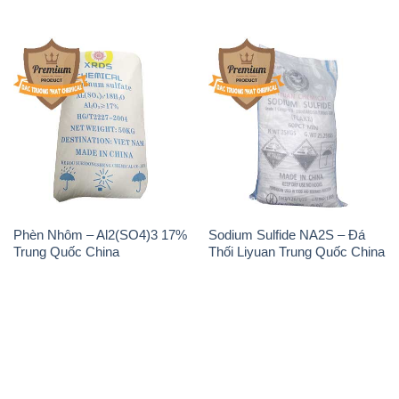
Phèn Nhôm – Al2(SO4)3 17%
Sodium Sulfide NA2S – Đá
Trung Quốc China
Thối Liyuan Trung Quốc China
THÔNG TIN
Giới thiệu
Sản phẩm
Chính sách và quy định chung
Tin tức