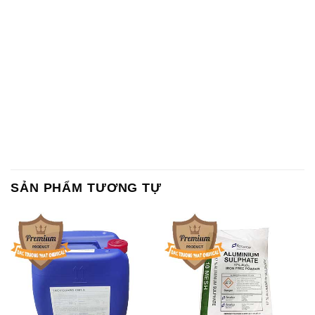
SẢN PHẨM TƯƠNG TỰ
Chất Bảo Quản CMIT Thái
Phèn Nhôm – Al2(SO4)3 17%
Lan Thailand
Ấn Độ India