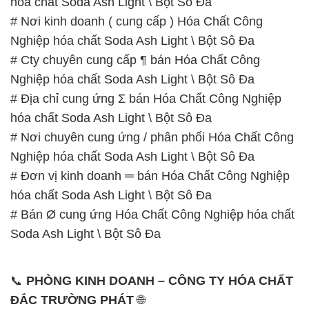
# Đơn vị kinh doanh ═ bán Hóa Chất Công Nghiệp
hóa chất Soda Ash Light \ Bột Sô Đa
# Bán Ø cung ứng Hóa Chất Công Nghiệp hóa chất
Soda Ash Light \ Bột Sô Đa
📞
PHÒNG KINH DOANH – CÔNG TY HÓA CHẤT
ĐẮC TRƯỜNG PHÁT
🌐
🌐 Website: https://hoachatviet.net/
📞 Hotline:
– 0933.920.505 – 028.3504.5555
– 028.3756.1835 – 028.3756.1840 –
028.3756.1841- 028.3756.1842
– 0932.660.696 – 0901.326.566 – 0906.387.866 –
0902.765.866