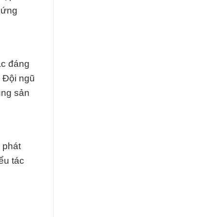
c ứng
ác đáng
. Đội ngũ
ụng sản
 phát
ểu tác
e