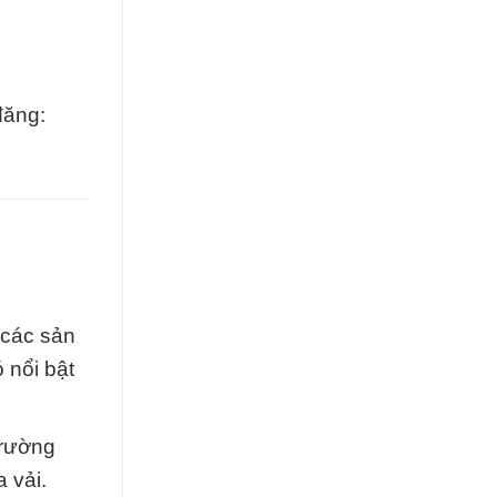
đăng:
 các sản
 nổi bật
Trường
 vải.