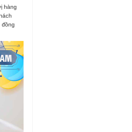
vị hàng
khách
i đồng