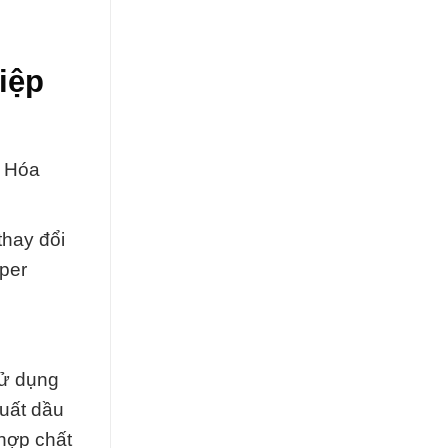
iệp
y Hóa
thay đổi
per
sử dụng
xuất dầu
hợp chất