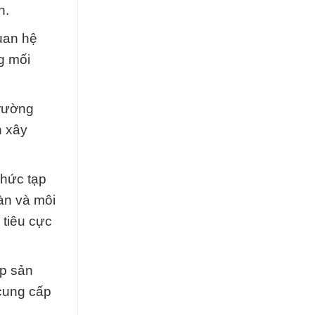
n.
uan hệ
g mối
Trường
n xây
phức tạp
àn và môi
 tiêu cực
ấp sản
 cung cấp