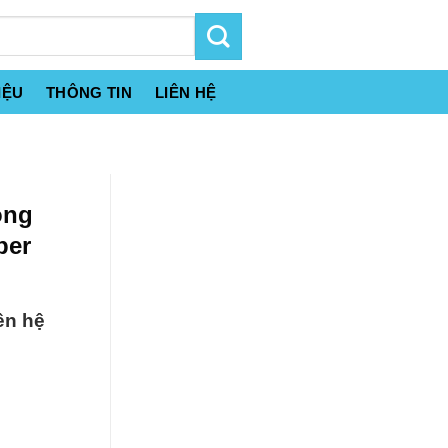
IỆU
THÔNG TIN
LIÊN HỆ
ông
per
ên hệ