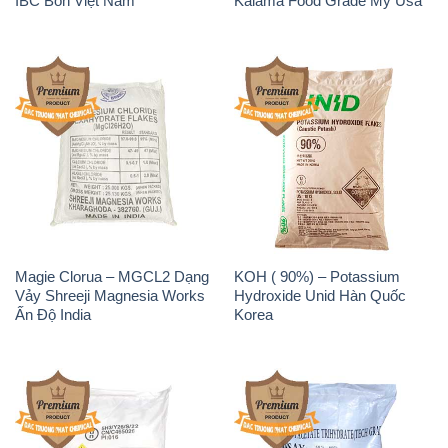
IBC Bồn Việt Nam
Kalama Food Grade Mỹ Usa
Magie Clorua – MGCL2 Dạng
KOH ( 90%) – Potassium
Vảy Shreeji Magnesia Works
Hydroxide Unid Hàn Quốc
Ấn Độ India
Korea