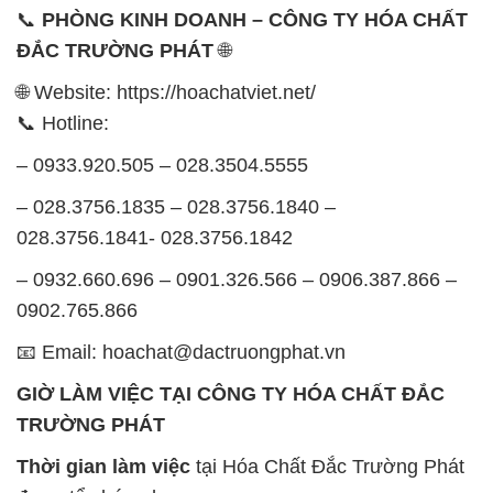
📞
PHÒNG KINH DOANH – CÔNG TY HÓA CHẤT
ĐẮC TRƯỜNG PHÁT
🌐
🌐 Website: https://hoachatviet.net/
📞 Hotline:
– 0933.920.505 – 028.3504.5555
– 028.3756.1835 – 028.3756.1840 –
028.3756.1841- 028.3756.1842
– 0932.660.696 – 0901.326.566 – 0906.387.866 –
0902.765.866
📧 Email: hoachat@dactruongphat.vn
GIỜ LÀM VIỆC TẠI CÔNG TY HÓA CHẤT ĐẮC
TRƯỜNG PHÁT
Thời gian làm việc
tại Hóa Chất Đắc Trường Phát