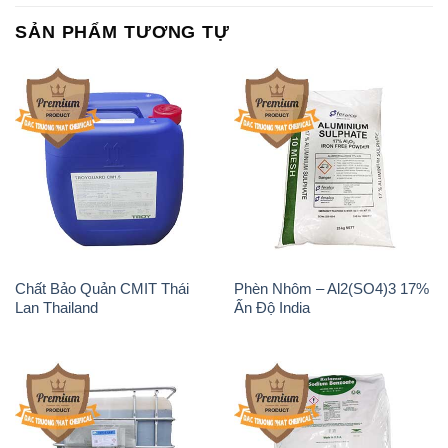
SẢN PHẨM TƯƠNG TỰ
Chất Bảo Quản CMIT Thái
Phèn Nhôm – Al2(SO4)3 17%
Lan Thailand
Ấn Độ India