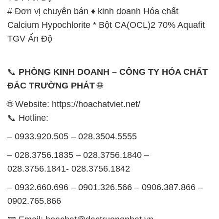
📞
PHÒNG KINH DOANH – CÔNG TY HÓA CHẤT
ĐẮC TRƯỜNG PHÁT
🌐
🌐 Website: https://hoachatviet.net/
📞 Hotline:
– 0933.920.505 – 028.3504.5555
– 028.3756.1835 – 028.3756.1840 –
028.3756.1841- 028.3756.1842
– 0932.660.696 – 0901.326.566 – 0906.387.866 –
0902.765.866
📧 Email: hoachat@dactruongphat.vn
GIỜ LÀM VIỆC TẠI CÔNG TY HÓA CHẤT ĐẮC
TRƯỜNG PHÁT
Thời gian làm việc
tại Hóa Chất Đắc Trường Phát