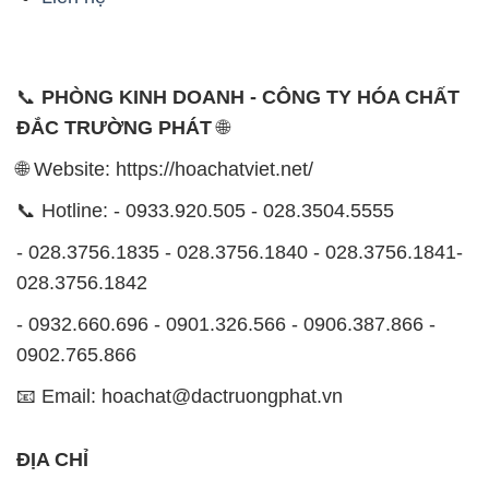
🌐 Website: https://hoachatviet.net/
📞 Hotline: - 0933.920.505 - 028.3504.5555
- 028.3756.1835 - 028.3756.1840 - 028.3756.1841-
028.3756.1842
- 0932.660.696 - 0901.326.566 - 0906.387.866 -
0902.765.866
📧 Email: hoachat@dactruongphat.vn
ĐỊA CHỈ
1229C Quốc lộ 1A, Phường Bình Trị Đông B,
Quận Bình Tân, TP. Hồ Chí Minh