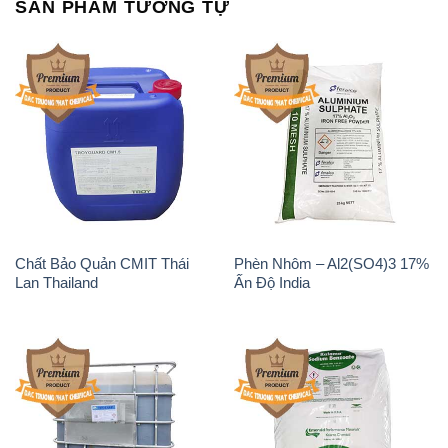
Chất Bảo Quản CMIT Thái
Phèn Nhôm – Al2(SO4)3 17%
Lan Thailand
Ấn Độ India
Chất tạo bọt Las P Tico Tank
Sodium Benzoate – Mốc Bột