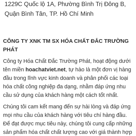
CÔNG TY XNK TM SX HÓA CHẤT ĐẮC TRƯỜNG
PHÁT
Công ty Hóa Chất Đắc Trường Phát, hoạt động dưới
tên miền
hoachatviet.net
, tự hào là một đơn vị hàng
đầu trong lĩnh vực kinh doanh và phân phối các loại
hóa chất công nghiệp đa dạng, nhằm đáp ứng nhu
cầu sử dụng của khách hàng một cách tốt nhất.
Chúng tôi cam kết mang đến sự hài lòng và đáp ứng
mọi nhu cầu của khách hàng với tiêu chí hàng đầu.
Để đạt được mục tiêu này, chúng tôi cung cấp những
sản phẩm hóa chất chất lượng cao với giá thành hợp
lý, tạo nên giá trị thực sự cho khách hàng.
Uy tín là nguyên tắc hàng đầu trong hoạt động kinh
doanh của chúng tôi. Chúng tôi luôn ý thức rằng mỗi
sản phẩm mà chúng tôi cung cấp cần phải đáp ứng