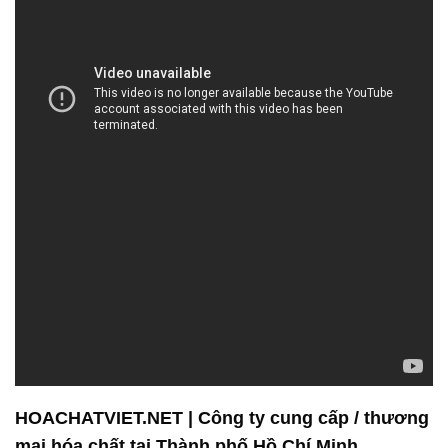
HOACHATVIET.NET | Công ty cung cấp / thương
mại hóa chất tại Thành phố Hồ Chí Minh
**Lợi ích khi hợp tác với Công ty Hóa Chất Đắc
Trường Phát:**
Chúng tôi tự hào về việc mang đến cho khách hàng