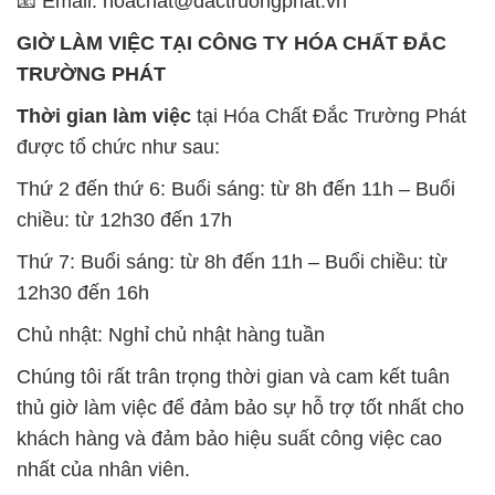
được tổ chức như sau:
Thứ 2 đến thứ 6: Buổi sáng: từ 8h đến 11h – Buổi
chiều: từ 12h30 đến 17h
Thứ 7: Buổi sáng: từ 8h đến 11h – Buổi chiều: từ
12h30 đến 16h
Chủ nhật: Nghỉ chủ nhật hàng tuần
Chúng tôi rất trân trọng thời gian và cam kết tuân
thủ giờ làm việc để đảm bảo sự hỗ trợ tốt nhất cho
khách hàng và đảm bảo hiệu suất công việc cao
nhất của nhân viên.
BẢN ĐỒ MAP TẠI CÔNG TY HÓA CHẤT ĐẮC
TRƯỜNG PHÁT
ĐỊA CHỈ: 1229C Quốc lộ 1A, Phường Bình Trị
Đông B, Quận Bình Tân, Sài Gòn TP. Hồ Chí