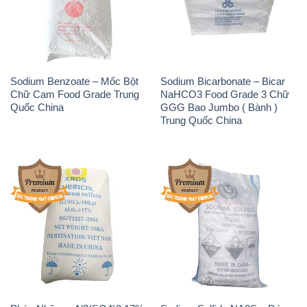
Chữ Cam Food Grade Trung
NaHCO3 Food Grade 3 Chữ
Quốc China
GGG Bao Jumbo ( Bành )
Trung Quốc China
Phèn Nhôm – Al2(SO4)3 17%
Sodium Sulfide NA2S – Đá
Trung Quốc China
Thối Liyuan Trung Quốc China