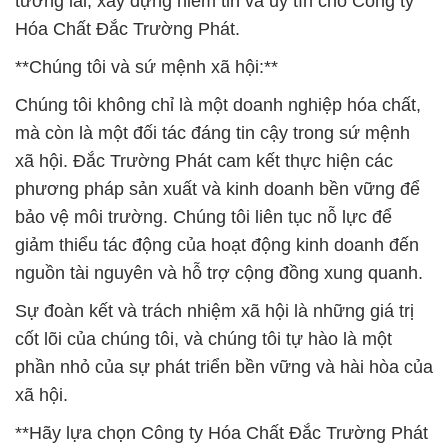
mà còn là một đối tác đáng tin cậy trong sứ mệnh
xã hội. Đắc Trường Phát cam kết thực hiện các
phương pháp sản xuất và kinh doanh bền vững để
bảo vệ môi trường. Chúng tôi liên tục nỗ lực để
giảm thiểu tác động của hoạt động kinh doanh đến
nguồn tài nguyên và hỗ trợ cộng đồng xung quanh.
Sự đoàn kết và trách nhiệm xã hội là những giá trị
cốt lõi của chúng tôi, và chúng tôi tự hào là một
phần nhỏ của sự phát triển bền vững và hài hòa của
xã hội.
**Hãy lựa chọn Công ty Hóa Chất Đắc Trường Phát
– Đối tác đáng tin cậy cho sự phát triển và thành
công của bạn trong lĩnh vực hóa chất.**
# Cty cung cấp — phân phối Hóa chất Calcium
Hypochlorite * Bột CA(OCL)2 70% Aquafit TGV Ấn