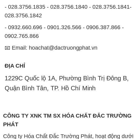
📧 Email: hoachat@dactruongphat.vn
ĐỊA CHỈ
1229C Quốc lộ 1A, Phường Bình Trị Đông B,
Quận Bình Tân, TP. Hồ Chí Minh
CÔNG TY XNK TM SX HÓA CHẤT ĐẮC TRƯỜNG
PHÁT
Công ty Hóa Chất Đắc Trường Phát, hoạt động dưới
tên miền
hoachatviet.net
, tự hào là một đơn vị hàng
đầu trong lĩnh vực kinh doanh và phân phối các loại
hóa chất công nghiệp đa dạng, nhằm đáp ứng nhu
cầu sử dụng của khách hàng một cách tốt nhất.