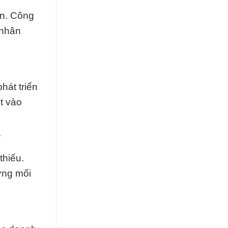
ên. Công
 nhân
hát triển
t vào
*
thiếu.
ựng mối