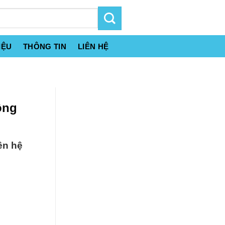
IỆU
THÔNG TIN
LIÊN HỆ
ông
ên hệ