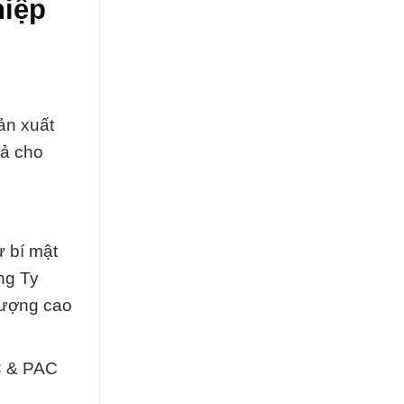
hiệp
ản xuất
uả cho
 bí mật
ng Ty
lượng cao
C & PAC