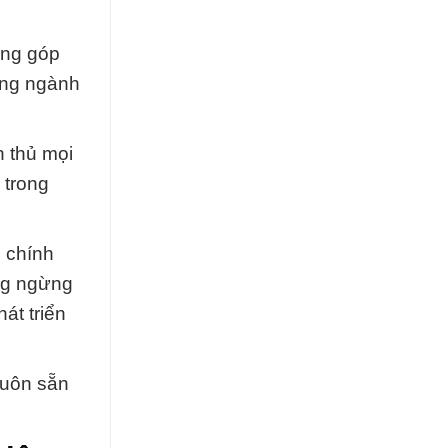
óng góp
rong ngành
n thủ mọi
 trong
c chính
ng ngừng
át triển
luôn sẵn