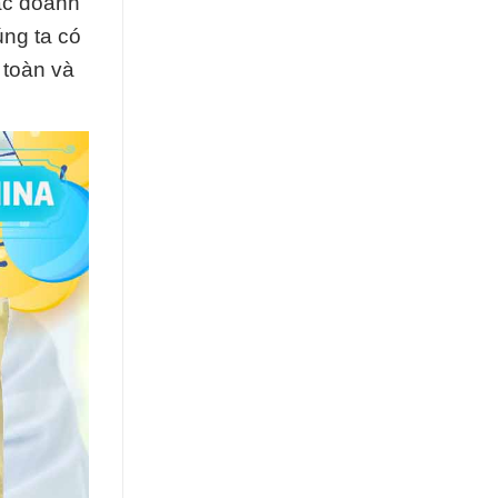
các doanh
ng ta có
 toàn và