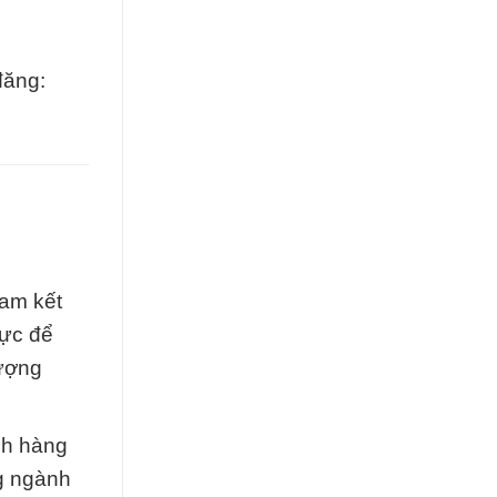
đăng:
cam kết
lực để
lượng
ách hàng
ng ngành