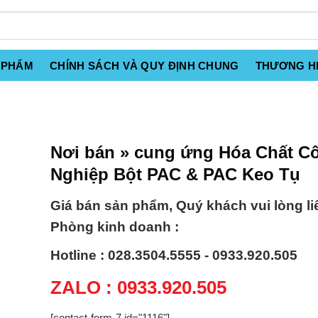
 PHẨM
CHÍNH SÁCH VÀ QUY ĐỊNH CHUNG
THƯƠNG H
Nơi bán » cung ứng Hóa Chất C
Nghiệp Bột PAC & PAC Keo Tụ
Giá bán sản phẩm, Quý khách vui lòng li
Phòng kinh doanh :
Hotline : 028.3504.5555 - 0933.920.505
ZALO : 0933.920.505
[contact-form-7 id="1116"]