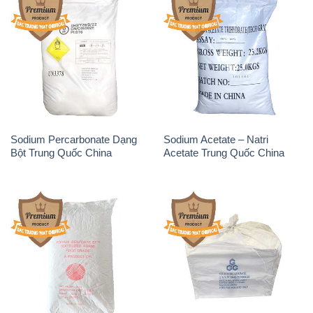
Sodium Percarbonate Dạng
Sodium Acetate – Natri
Bột Trung Quốc China
Acetate Trung Quốc China
Sodium Benzoate – Mốc Bột
Sodium Bicarbonate – Bicar
Chữ Cam Food Grade Trung
NaHCO3 Food Grade 3 Chữ
Quốc China
GGG Bao Jumbo ( Bành )
Trung Quốc China