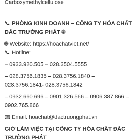
🌐 Website: https://hoachatviet.net/
📞 Hotline:
– 0933.920.505 – 028.3504.5555
– 028.3756.1835 – 028.3756.1840 –
028.3756.1841- 028.3756.1842
– 0932.660.696 – 0901.326.566 – 0906.387.866 –
0902.765.866
📧 Email: hoachat@dactruongphat.vn
GIỜ LÀM VIỆC TẠI CÔNG TY HÓA CHẤT ĐẮC
TRƯỜNG PHÁT
Thời gian làm việc
tại Hóa Chất Đắc Trường Phát
được tổ chức như sau:
Thứ 2 đến thứ 6: Buổi sáng: từ 8h đến 11h – Buổi