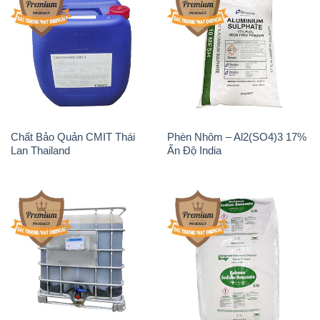
Chất Bảo Quản CMIT Thái
Phèn Nhôm – Al2(SO4)3 17%
Lan Thailand
Ấn Độ India
Chất tạo bọt Las P Tico Tank
Sodium Benzoate – Mốc Bột
IBC Bồn Việt Nam
Kalama Food Grade Mỹ Usa