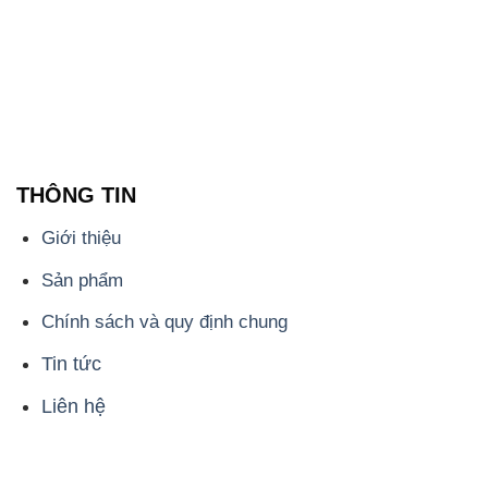
THÔNG TIN
Giới thiệu
Sản phẩm
Chính sách và quy định chung
Tin tức
Liên hệ
📞
PHÒNG KINH DOANH - CÔNG TY HÓA CHẤT
ĐẮC TRƯỜNG PHÁT
🌐
🌐 Website: https://hoachatviet.net/
📞 Hotline: - 0933.920.505 - 028.3504.5555