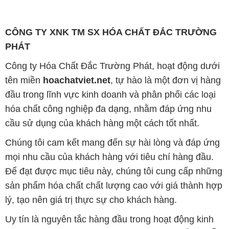
Công ty Hóa Chất Đắc Trường Phát, hoạt động dưới
tên miền
hoachatviet.net
, tự hào là một đơn vị hàng
đầu trong lĩnh vực kinh doanh và phân phối các loại
hóa chất công nghiệp đa dạng, nhằm đáp ứng nhu
cầu sử dụng của khách hàng một cách tốt nhất.
Chúng tôi cam kết mang đến sự hài lòng và đáp ứng
mọi nhu cầu của khách hàng với tiêu chí hàng đầu.
Để đạt được mục tiêu này, chúng tôi cung cấp những
sản phẩm hóa chất chất lượng cao với giá thành hợp
lý, tạo nên giá trị thực sự cho khách hàng.
Uy tín là nguyên tắc hàng đầu trong hoạt động kinh
doanh của chúng tôi. Chúng tôi luôn ý thức rằng mỗi
sản phẩm mà chúng tôi cung cấp cần phải đáp ứng
tiêu chuẩn chất lượng cao, đảm bảo sự hài lòng của
đối tác. Đồng thời, chúng tôi luôn đặt mức giá hợp lý,
nhằm tạo điều kiện cho sự phát triển và sự tồn tại