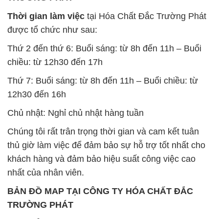
chiều: từ 12h30 đến 17h
Thứ 7: Buổi sáng: từ 8h đến 11h – Buổi chiều: từ
12h30 đến 16h
Chủ nhật: Nghỉ chủ nhật hàng tuần
Chúng tôi rất trân trọng thời gian và cam kết tuân
thủ giờ làm việc để đảm bảo sự hỗ trợ tốt nhất cho
khách hàng và đảm bảo hiệu suất công việc cao
nhất của nhân viên.
BẢN ĐỒ MAP TẠI CÔNG TY HÓA CHẤT ĐẮC
TRƯỜNG PHÁT
ĐỊA CHỈ: 1229C Quốc lộ 1A, Phường Bình Trị
Đông B, Quận Bình Tân, Sài Gòn TP. Hồ Chí
Minh