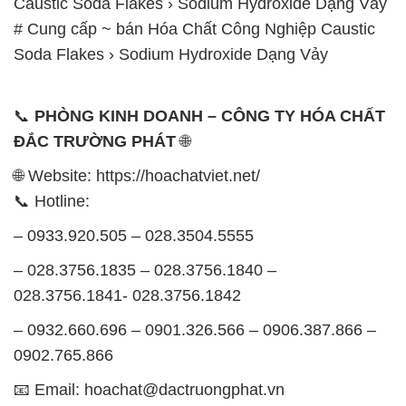
Caustic Soda Flakes › Sodium Hydroxide Dạng Vảy
# Cung cấp ~ bán Hóa Chất Công Nghiệp Caustic
Soda Flakes › Sodium Hydroxide Dạng Vảy
📞
PHÒNG KINH DOANH – CÔNG TY HÓA CHẤT
ĐẮC TRƯỜNG PHÁT
🌐
🌐 Website: https://hoachatviet.net/
📞 Hotline:
– 0933.920.505 – 028.3504.5555
– 028.3756.1835 – 028.3756.1840 –
028.3756.1841- 028.3756.1842
– 0932.660.696 – 0901.326.566 – 0906.387.866 –
0902.765.866
📧 Email: hoachat@dactruongphat.vn