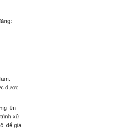
đăng:
Nam.
ớc được
ợng lên
trình xử
i để giải