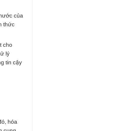
 nước của
n thức
t cho
ử lý
g tin cậy
đó, hóa
ên cung