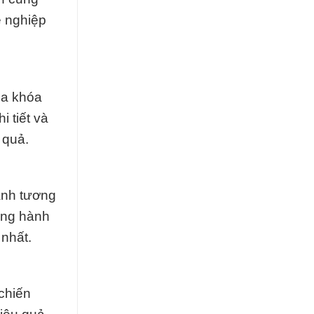
ề nghiệp
ìa khóa
 tiết và
 quả.
mạnh tương
ồng hành
nhất.
 chiến