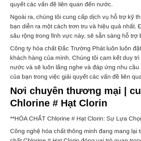
quyết các vấn đề liên quan đến nước.
Ngoài ra, chúng tôi cung cấp dịch vụ hỗ trợ kỹ 
bạn diễn ra một cách trơn tru và hiệu quả nhất. 
sâu rộng trong lĩnh vực này, sẽ sẵn sàng hỗ trợ
Công ty hóa chất Đắc Trường Phát luôn luôn đặt
khách hàng của mình. Chúng tôi cam kết duy trì 
nước và sẽ luôn lắng nghe và đáp ứng nhu cầu c
của bạn trong việc giải quyết các vấn đề liên q
Nơi chuyên thương mại | c
Chlorine # Hạt Clorin
**HÓA CHẤT Chlorine # Hạt Clorin: Sự Lựa Chọ
Công nghệ hóa chất thông minh đang mang lại t
chất Chlorine # Hạt Clorin đóng vai trò quan 