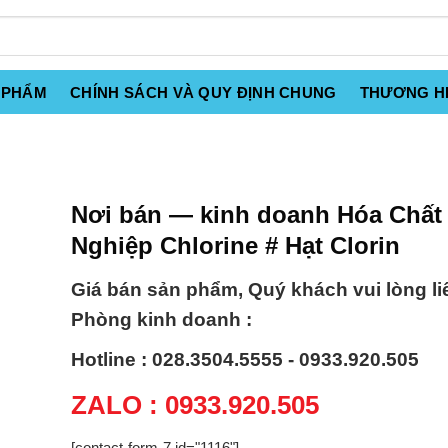
 PHẨM
CHÍNH SÁCH VÀ QUY ĐỊNH CHUNG
THƯƠNG H
Nơi bán — kinh doanh Hóa Chất
Nghiệp Chlorine # Hạt Clorin
Giá bán sản phẩm, Quý khách vui lòng li
Phòng kinh doanh :
Hotline : 028.3504.5555 - 0933.920.505
ZALO : 0933.920.505
[contact-form-7 id="1116"]