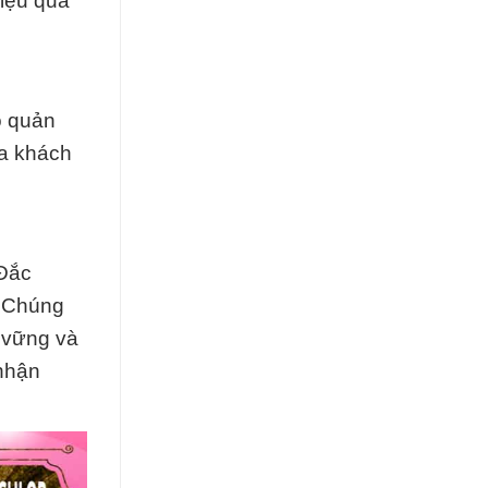
iệu quả
o quản
ủa khách
 Đắc
. Chúng
 vững và
 nhận