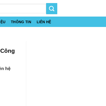
IỆU
THÔNG TIN
LIÊN HỆ
 Công
ên hệ