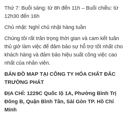
SẢN PHẨM TƯƠNG TỰ
Chất Bảo Quản CMIT Thái
Phèn Nhôm – Al2(SO4)3 17%
Lan Thailand
Ấn Độ India