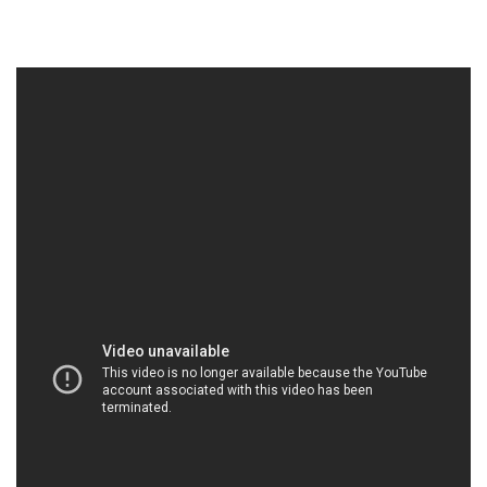
HOACHATVIET.NET | Công ty chuyên cung cấp
và bán hóa chất tại Thành phố Hồ Chí Minh
Công ty Hóa chất Đắc Trường Phát tự hào là một
trong những đơn vị cung cấp hàng đầu trong lĩnh
vực công nghiệp hóa chất. Chúng tôi cam kết không
ngừng đóng góp vào sự phát triển của các ngành
công nghiệp quan trọng như xử lý nước và bảo vệ
môi trường. Với tư cách là một phần quan trọng
trong sự thành công của các ngành mà chúng tôi
phục vụ, chúng tôi không ngừng phấn đấu để duy trì
danh tiếng đối tác đáng tin cậy trong ngành hóa
chất và nuôi trồng thủy sản.
Chúng tôi đặt mục tiêu hàng đầu là đảm bảo an
toàn và sức khỏe cho mọi người. Điều này được thể