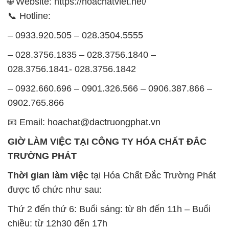
khách hàng và đảm bảo hiệu suất công việc cao
nhất của nhân viên.
BẢN ĐỒ MAP TẠI CÔNG TY HÓA CHẤT ĐẮC
TRƯỜNG PHÁT
ĐỊA CHỈ: 1229C Quốc lộ 1A, Phường Bình Trị
Đông B, Quận Bình Tân, Sài Gòn TP. Hồ Chí
Minh