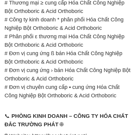
– 0932.660.696 – 0901.326.566 – 0906.387.866 –
0902.765.866
📧 Email: hoachat@dactruongphat.vn
GIỜ LÀM VIỆC TẠI CÔNG TY HÓA CHẤT ĐẮC
TRƯỜNG PHÁT
Thời gian làm việc
tại Hóa Chất Đắc Trường Phát
được tổ chức như sau:
Thứ 2 đến thứ 6: Buổi sáng: từ 8h đến 11h – Buổi
chiều: từ 12h30 đến 17h
Thứ 7: Buổi sáng: từ 8h đến 11h – Buổi chiều: từ
12h30 đến 16h
Chủ nhật: Nghỉ chủ nhật hàng tuần
Chúng tôi rất trân trọng thời gian và cam kết tuân
thủ giờ làm việc để đảm bảo sự hỗ trợ tốt nhất cho