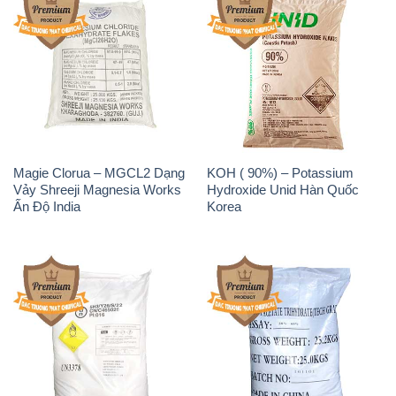
Sodium Benzoate – Mốc Bột
Sodium Bicarbonate – Bicar
Chữ Cam Food Grade Trung
NaHCO3 Food Grade 3 Chữ
Quốc China
GGG Bao Jumbo ( Bành )
Trung Quốc China