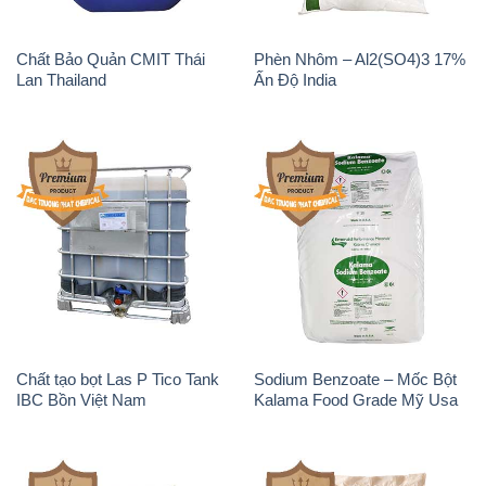
Magie Clorua – MGCL2 Dạng
KOH ( 90%) – Potassium
Vảy Shreeji Magnesia Works
Hydroxide Unid Hàn Quốc
Ấn Độ India
Korea
Sodium Percarbonate Dạng
Sodium Acetate – Natri
Bột Trung Quốc China
Acetate Trung Quốc China