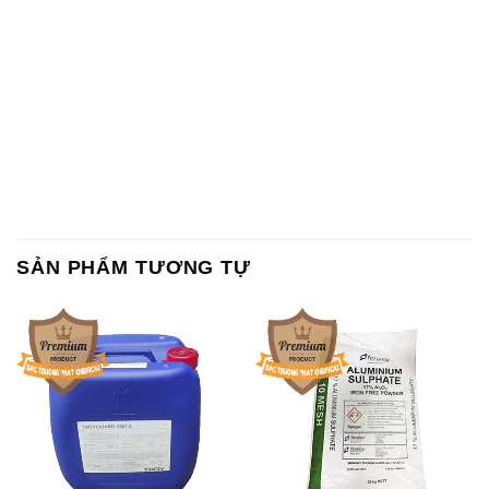
Chất tạo bọt Las P Tico Tank
Sodium Benzoate – Mốc Bột
IBC Bồn Việt Nam
Kalama Food Grade Mỹ Usa