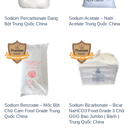
Phèn Nhôm – Al2(SO4)3 17%
Sodium Sulfide NA2S – Đá
Trung Quốc China
Thối Liyuan Trung Quốc China
THÔNG TIN
Giới thiệu
Sản phẩm
Chính sách và quy định chung