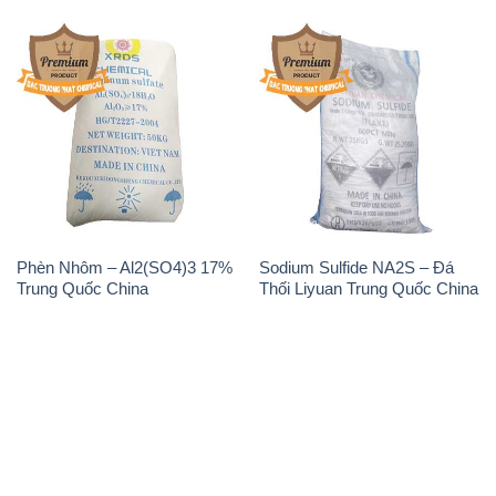
Tin tức
Liên hệ
📞
PHÒNG KINH DOANH - CÔNG TY HÓA CHẤT
ĐẮC TRƯỜNG PHÁT
🌐
🌐 Website: https://hoachatviet.net/
📞 Hotline: - 0933.920.505 - 028.3504.5555
- 028.3756.1835 - 028.3756.1840 - 028.3756.1841-
028.3756.1842
- 0932.660.696 - 0901.326.566 - 0906.387.866 -
0902.765.866
📧 Email: hoachat@dactruongphat.vn