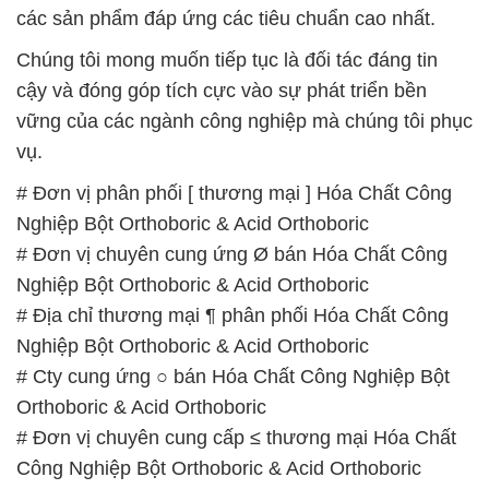
# Đơn vị cung ứng ß bán Hóa Chất Công Nghiệp
Bột Orthoboric & Acid Orthoboric
# Đơn vị cung ứng › bán Hóa Chất Công Nghiệp Bột
Orthoboric & Acid Orthoboric
# Đơn vị chuyên cung cấp • cung ứng Hóa Chất
Công Nghiệp Bột Orthoboric & Acid Orthoboric
📞
PHÒNG KINH DOANH – CÔNG TY HÓA CHẤT
ĐẮC TRƯỜNG PHÁT
🌐
🌐 Website: https://hoachatviet.net/
📞 Hotline:
– 0933.920.505 – 028.3504.5555
– 028.3756.1835 – 028.3756.1840 –
028.3756.1841- 028.3756.1842