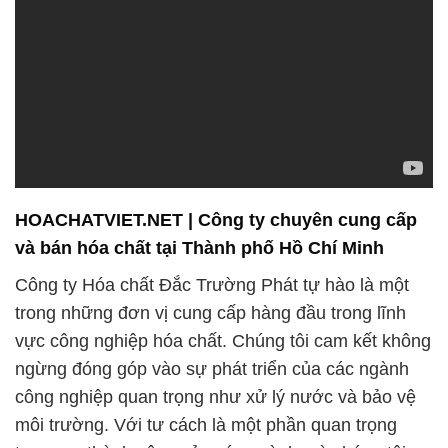
hiện thông qua việc thường xuyên kiểm tra và kiểm
định các sản phẩm hóa chất để đảm bảo rằng
chúng đáp ứng hoặc vượt qua các tiêu chuẩn và
quy định an toàn. Chúng tôi luôn sẵn sàng hỗ trợ và
đồng hành cùng các đối tác trong hành trình công
việc của họ.
Bên cạnh các lĩnh vực chính, chúng tôi còn cung
cấp các sản phẩm hóa chất chuyên ngành và dịch
vụ tư vấn. Tại Công ty Hóa chất Đắc Trường Phát,
chúng tôi coi trọng sự đổi mới và không ngừng nâng
cao chất lượng sản phẩm. Cam kết mang lại các
sản phẩm và dịch vụ hàng đầu, chúng tôi hỗ trợ
khách hàng nâng cao hiệu suất và cạnh tranh trong
thị trường.
Quy trình sản xuất của chúng tôi tuân thủ các tiêu