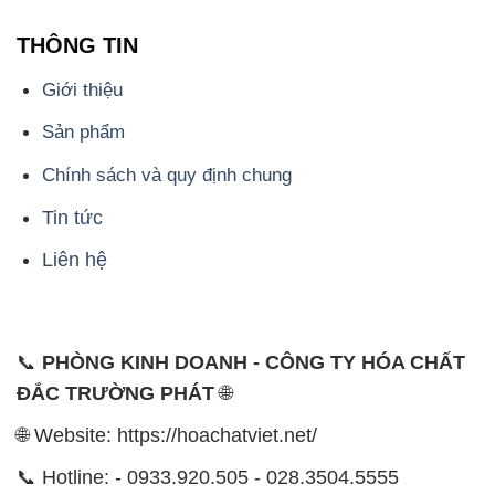
ĐỊA CHỈ
1229C Quốc lộ 1A, Phường Bình Trị Đông B,
Quận Bình Tân, TP. Hồ Chí Minh
CÔNG TY XNK TM SX HÓA CHẤT ĐẮC TRƯỜNG
PHÁT
Công ty Hóa Chất Đắc Trường Phát, hoạt động dưới
tên miền
hoachatviet.net
, tự hào là một đơn vị hàng
đầu trong lĩnh vực kinh doanh và phân phối các loại
hóa chất công nghiệp đa dạng, nhằm đáp ứng nhu
cầu sử dụng của khách hàng một cách tốt nhất.
Chúng tôi cam kết mang đến sự hài lòng và đáp ứng