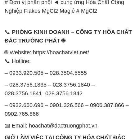
# Đơn vị phân phối ◄ cung ứng Hóa Chất Công
Nghiệp Flakes MgCl2 Magiê # MgCl2
📞
PHÒNG KINH DOANH – CÔNG TY HÓA CHẤT
ĐẮC TRƯỜNG PHÁT
🌐
🌐 Website: https://hoachatviet.net/
📞 Hotline:
– 0933.920.505 – 028.3504.5555
– 028.3756.1835 – 028.3756.1840 –
028.3756.1841- 028.3756.1842
– 0932.660.696 – 0901.326.566 – 0906.387.866 –
0902.765.866
📧 Email: hoachat@dactruongphat.vn
GIỜ LÀM VIỆC TẠI CÔNG TY HÓA CHẤT ĐẮC