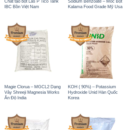
Chất tạo bọt Las P Tico Tank
Sodium Benzoate – Mốc Bột
IBC Bồn Việt Nam
Kalama Food Grade Mỹ Usa
Magie Clorua – MGCL2 Dạng
KOH ( 90%) – Potassium
Vảy Shreeji Magnesia Works
Hydroxide Unid Hàn Quốc
Ấn Độ India
Korea