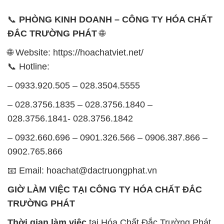
📞
PHÒNG KINH DOANH – CÔNG TY HÓA CHẤT
ĐẮC TRƯỜNG PHÁT
🌐
🌐 Website: https://hoachatviet.net/
📞 Hotline:
– 0933.920.505 – 028.3504.5555
– 028.3756.1835 – 028.3756.1840 –
028.3756.1841- 028.3756.1842
– 0932.660.696 – 0901.326.566 – 0906.387.866 –
0902.765.866
📧 Email: hoachat@dactruongphat.vn
GIỜ LÀM VIỆC TẠI CÔNG TY HÓA CHẤT ĐẮC
TRƯỜNG PHÁT
Thời gian làm việc
tại Hóa Chất Đắc Trường Phát