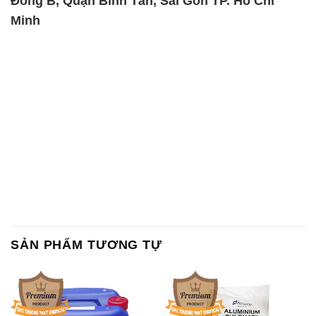
Đông B, Quận Bình Tân, Sài Gòn TP. Hồ Chí
Minh
SẢN PHẨM TƯƠNG TỰ