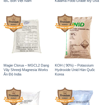
IBC Bồn Việt Nam
Kalama Food Grade Mỹ Usa
Magie Clorua – MGCL2 Dạng
KOH ( 90%) – Potassium
Vảy Shreeji Magnesia Works
Hydroxide Unid Hàn Quốc
Ấn Độ India
Korea