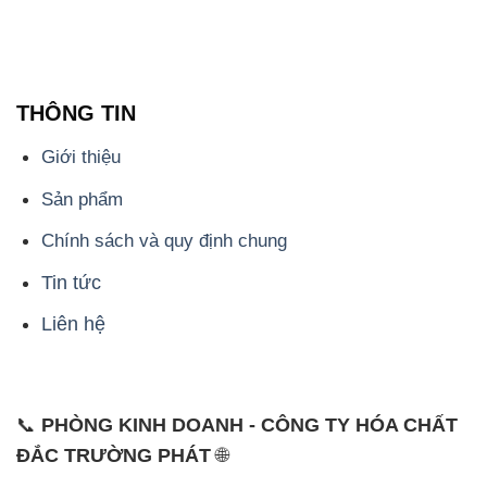
Giới thiệu
Sản phẩm
Chính sách và quy định chung
Tin tức
Liên hệ
📞
PHÒNG KINH DOANH - CÔNG TY HÓA CHẤT
ĐẮC TRƯỜNG PHÁT
🌐
🌐 Website: https://hoachatviet.net/
📞 Hotline: - 0933.920.505 - 028.3504.5555
- 028.3756.1835 - 028.3756.1840 - 028.3756.1841-
028.3756.1842