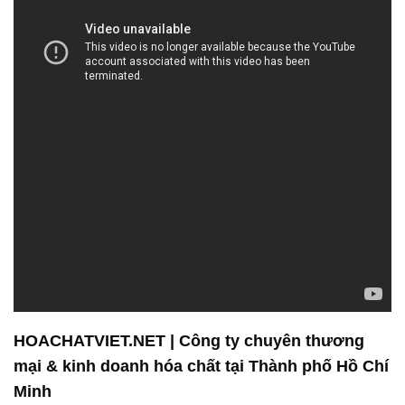
HOACHATVIET.NET | Công ty chuyên thương
mại & kinh doanh hóa chất tại Thành phố Hồ Chí
Minh
**Giá cả cạnh tranh:** Chúng tôi cam kết mang đến
cho bạn mức giá cạnh tranh nhất trên thị trường,
giúp bạn tiết kiệm chi phí và tối ưu hóa sản xuất.
Công ty Hóa chất Đắc Trường Phát không chỉ là