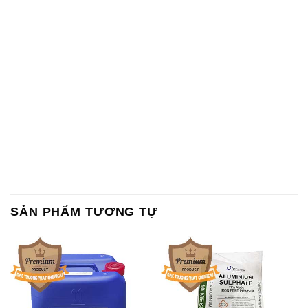
SẢN PHẨM TƯƠNG TỰ
Chất Bảo Quản CMIT Thái
Phèn Nhôm – Al2(SO4)3 17%