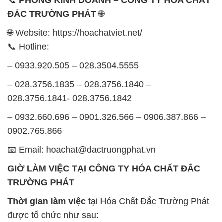
– 0933.920.505 – 028.3504.5555
– 028.3756.1835 – 028.3756.1840 –
028.3756.1841- 028.3756.1842
– 0932.660.696 – 0901.326.566 – 0906.387.866 –
0902.765.866
📧 Email: hoachat@dactruongphat.vn
GIỜ LÀM VIỆC TẠI CÔNG TY HÓA CHẤT ĐẮC
TRƯỜNG PHÁT
Thời gian làm việc
tại Hóa Chất Đắc Trường Phát
được tổ chức như sau:
Thứ 2 đến thứ 6: Buổi sáng: từ 8h đến 11h – Buổi
chiều: từ 12h30 đến 17h
Thứ 7: Buổi sáng: từ 8h đến 11h – Buổi chiều: từ
12h30 đến 16h