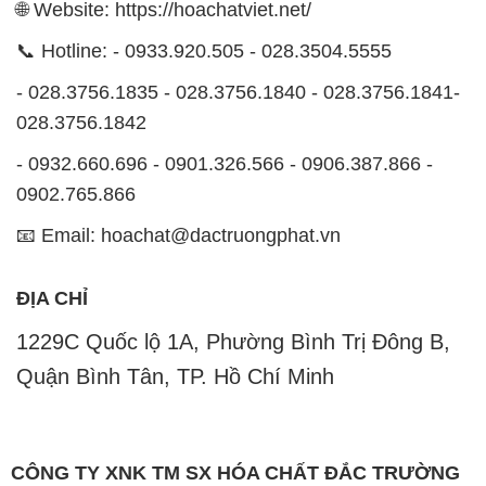
- 0932.660.696 - 0901.326.566 - 0906.387.866 -
0902.765.866
📧 Email: hoachat@dactruongphat.vn
ĐỊA CHỈ
1229C Quốc lộ 1A, Phường Bình Trị Đông B,
Quận Bình Tân, TP. Hồ Chí Minh
CÔNG TY XNK TM SX HÓA CHẤT ĐẮC TRƯỜNG
PHÁT
Công ty Hóa Chất Đắc Trường Phát, hoạt động dưới
tên miền
hoachatviet.net
, tự hào là một đơn vị hàng
đầu trong lĩnh vực kinh doanh và phân phối các loại