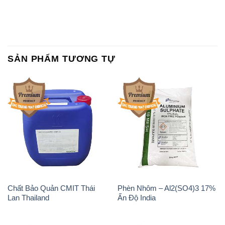
SẢN PHẨM TƯƠNG TỰ
Chất Bảo Quản CMIT Thái
Phèn Nhôm – Al2(SO4)3 17%
Lan Thailand
Ấn Độ India