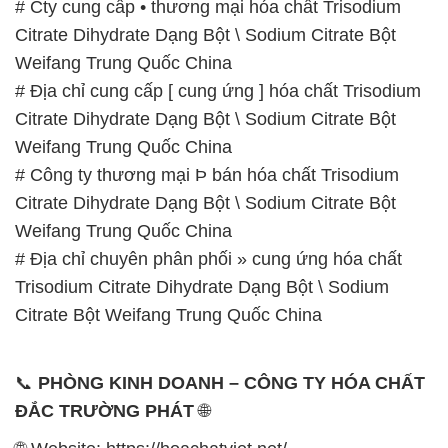
Weifang Trung Quốc China
# Công ty thương mại Þ bán hóa chất Trisodium
Citrate Dihydrate Dạng Bột \ Sodium Citrate Bột
Weifang Trung Quốc China
# Địa chỉ chuyên phân phối » cung ứng hóa chất
Trisodium Citrate Dihydrate Dạng Bột \ Sodium
Citrate Bột Weifang Trung Quốc China
📞
PHÒNG KINH DOANH – CÔNG TY HÓA CHẤT
ĐẮC TRƯỜNG PHÁT
🌐
🌐 Website: https://hoachatviet.net/
📞 Hotline:
– 0933.920.505 – 028.3504.5555
– 028.3756.1835 – 028.3756.1840 –