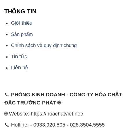
Chính sách và quy định chung
Tin tức
Liên hệ
📞
PHÒNG KINH DOANH - CÔNG TY HÓA CHẤT
ĐẮC TRƯỜNG PHÁT
🌐
🌐 Website: https://hoachatviet.net/
📞 Hotline: - 0933.920.505 - 028.3504.5555
- 028.3756.1835 - 028.3756.1840 - 028.3756.1841-
028.3756.1842
- 0932.660.696 - 0901.326.566 - 0906.387.866 -
0902.765.866