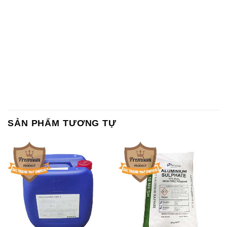
SẢN PHẨM TƯƠNG TỰ
Chất Bảo Quản CMIT Thái
Phèn Nhôm – Al2(SO4)3 17%
Lan Thailand
Ấn Độ India