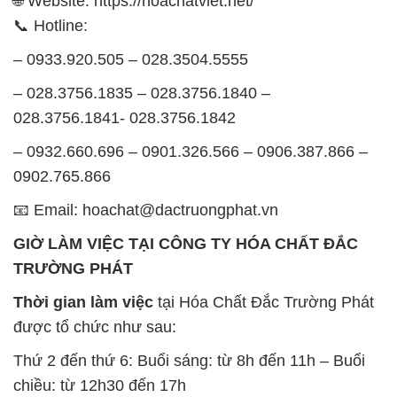
028.3756.1841- 028.3756.1842
– 0932.660.696 – 0901.326.566 – 0906.387.866 –
0902.765.866
📧 Email: hoachat@dactruongphat.vn
GIỜ LÀM VIỆC TẠI CÔNG TY HÓA CHẤT ĐẮC
TRƯỜNG PHÁT
Thời gian làm việc
tại Hóa Chất Đắc Trường Phát
được tổ chức như sau:
Thứ 2 đến thứ 6: Buổi sáng: từ 8h đến 11h – Buổi
chiều: từ 12h30 đến 17h
Thứ 7: Buổi sáng: từ 8h đến 11h – Buổi chiều: từ
12h30 đến 16h
Chủ nhật: Nghỉ chủ nhật hàng tuần