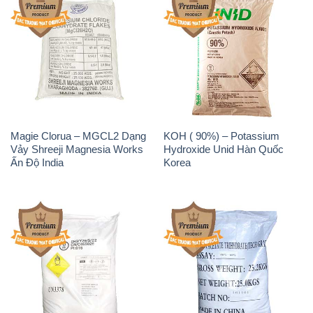
Magie Clorua – MGCL2 Dạng
KOH ( 90%) – Potassium
Vảy Shreeji Magnesia Works
Hydroxide Unid Hàn Quốc
Ấn Độ India
Korea
Sodium Percarbonate Dạng
Sodium Acetate – Natri
Bột Trung Quốc China
Acetate Trung Quốc China