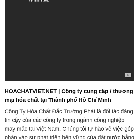
HOACHATVIET.NET | Công ty cung cấp / thương
mại hóa chất tại Thành phố Hồ Chí Minh
Công Ty Hóa Chất Đắc Trường Phát là đối tác đáng
tin cậy của các công ty trong ngành công nghiệp
may mặc tại Việt Nam. Chúng tôi tự hào về việc góp
phần vào sự phát triển bền vững của đất nước bằng
cách cung cấp các sản phẩm hóa chất chất lượng
cao, đặc biệt là trong lĩnh vực nhuộm màu, in ấn, và
xử lý vải.
Chúng tôi không chỉ là nhà cung cấp sản phẩm, mà