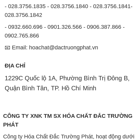
📧 Email: hoachat@dactruongphat.vn
ĐỊA CHỈ
1229C Quốc lộ 1A, Phường Bình Trị Đông B,
Quận Bình Tân, TP. Hồ Chí Minh
CÔNG TY XNK TM SX HÓA CHẤT ĐẮC TRƯỜNG
PHÁT
Công ty Hóa Chất Đắc Trường Phát, hoạt động dưới
tên miền
hoachatviet.net
, tự hào là một đơn vị hàng
đầu trong lĩnh vực kinh doanh và phân phối các loại
hóa chất công nghiệp đa dạng, nhằm đáp ứng nhu
cầu sử dụng của khách hàng một cách tốt nhất.