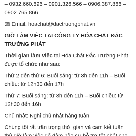
– 0932.660.696 – 0901.326.566 – 0906.387.866 –
0902.765.866
📧 Email: hoachat@dactruongphat.vn
GIỜ LÀM VIỆC TẠI CÔNG TY HÓA CHẤT ĐẮC
TRƯỜNG PHÁT
Thời gian làm việc
tại Hóa Chất Đắc Trường Phát
được tổ chức như sau:
Thứ 2 đến thứ 6: Buổi sáng: từ 8h đến 11h – Buổi
chiều: từ 12h30 đến 17h
Thứ 7: Buổi sáng: từ 8h đến 11h – Buổi chiều: từ
12h30 đến 16h
Chủ nhật: Nghỉ chủ nhật hàng tuần
Chúng tôi rất trân trọng thời gian và cam kết tuân
thủ giờ làm việc để đảm bảo sự hỗ trợ tốt nhất cho