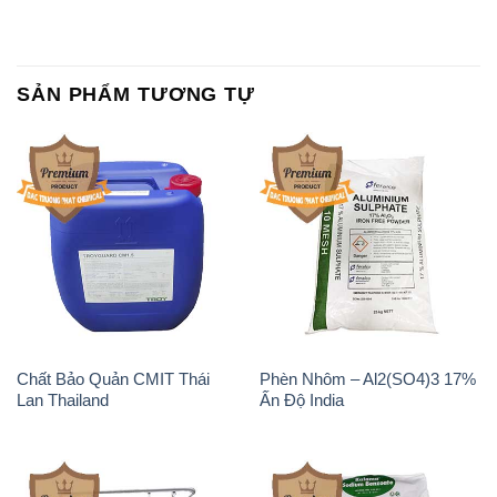
SẢN PHẨM TƯƠNG TỰ
Chất Bảo Quản CMIT Thái
Phèn Nhôm – Al2(SO4)3 17%
Lan Thailand
Ấn Độ India