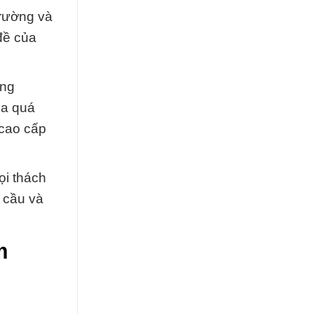
trường và
đề của
ông
ua quá
 cao cấp
ọi thách
 cầu và
m