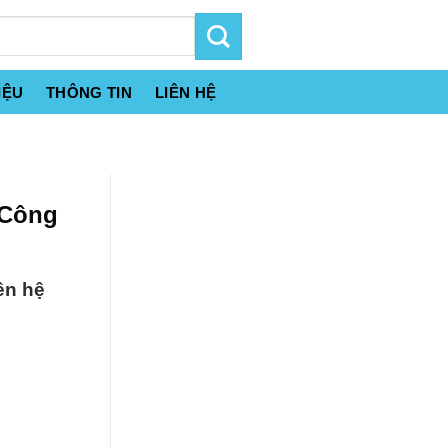
IỆU
THÔNG TIN
LIÊN HỆ
 Công
ên hệ