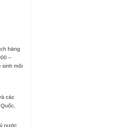
ách hàng
000 –
 sinh môi
và các
 Quốc,
lý nước