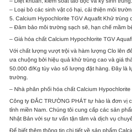
– Diệt khuẩn, kiểm soát tảo độc và ký sinh trùng
– Loại bỏ các sinh vật có hại, cải thiện môi trườ
5. Calcium Hypochlorite TGV Aquafit Khử trùng c
– Đảm bảo môi trường sạch sẽ, hạn chế mầm b
– Giá hóa chất Calcium Hypochlorite TGV Aquafi
Với chất lượng vượt trội và hàm lượng Clo lên
ưa chuộng bởi hiệu quả khử trùng cao và giá th
50.000 đ/Kg tùy vào số lượng đặt hàng. Đây là 
trường.
– Nhà phân phối hóa chất Calcium Hypochlorite
Công ty ĐẮC TRƯỜNG PHÁT tự hào là đơn vị cu
tỉnh miền Nam. Chúng tôi cung cấp các sản phẩ
Nhật Bản với sự tư vấn tận tâm và dịch vụ chuy
Để biết thêm thông tin chi tiết về sản phẩm Cal