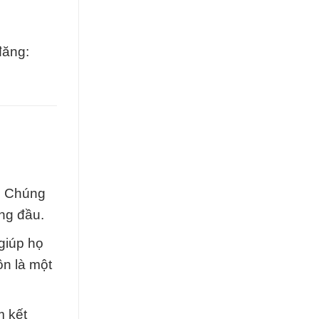
đăng:
t. Chúng
ng đầu.
giúp họ
ôn là một
m kết