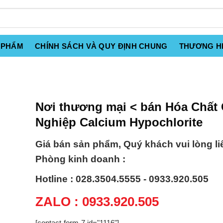
 PHẨM
CHÍNH SÁCH VÀ QUY ĐỊNH CHUNG
THƯƠNG H
Nơi thương mại < bán Hóa Chất
Nghiệp Calcium Hypochlorite
Giá bán sản phẩm, Quý khách vui lòng li
Phòng kinh doanh :
Hotline : 028.3504.5555 - 0933.920.505
ZALO : 0933.920.505
[contact-form-7 id="1116"]