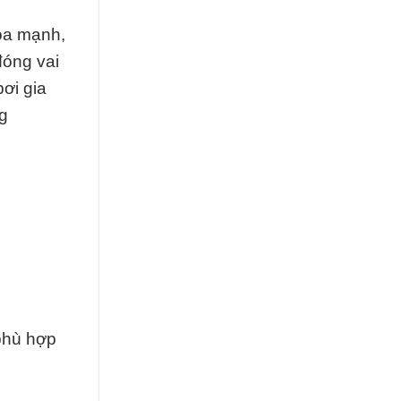
hóa mạnh,
đóng vai
ơi gia
g
phù hợp