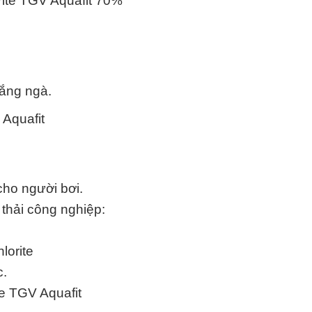
rite TGV Aquafit 70%
rắng ngà.
Aquafit
ho người bơi.
 thải công nghiệp:
lorite
c.
e TGV Aquafit