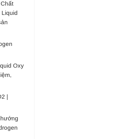
 Chất
 Liquid
sản
rogen
iquid Oxy
hiệm,
O2 |
n hướng
ydrogen