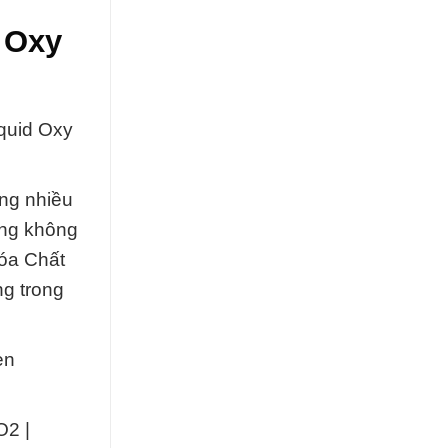
 Oxy
iquid Oxy
ong nhiều
ăng không
óa Chất
ng trong
en
O2 |