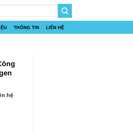
IỆU
THÔNG TIN
LIÊN HỆ
 Công
ogen
ên hệ