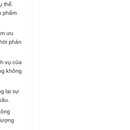
ụ thể.
ản phẩm
làm ưu
thời phản
ch vụ của
àng không
g lại sự
sâu.
hông
 lượng