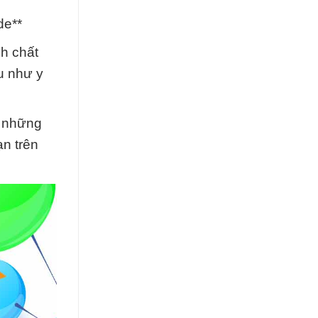
de**
nh chất
u như y
i những
ạn trên