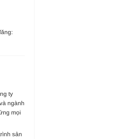
đăng:
ng ty
 và ngành
 ứng mọi
rình sản