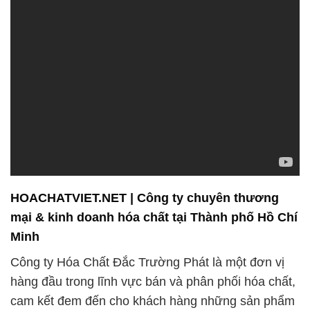
Công ty Hóa Chất Đắc Trường Phát là một đơn vị
hàng đầu trong lĩnh vực bán và phân phối hóa chất,
cam kết đem đến cho khách hàng những sản phẩm
chất lượng cao và dịch vụ tư vấn chuyên nghiệp.
Chúng tôi tự hào với đội ngũ kỹ sư chuyên nghiệp
và giàu kinh nghiệm, là nền tảng quan trọng để đạt
được sự hoàn hảo trong mọi sản phẩm cung cấp.
Chúng tôi chuyên cung cấp các loại hóa chất
chuyên dụng, hỗ trợ quá trình sản xuất và xây
dựng. Với sự hiểu biết sâu rộng về ngành khoáng
sản, chúng tôi cam kết cung cấp các sản phẩm chất
lượng cao để đáp ứng nhu cầu đa dạng của các
doanh nghiệp trong ngành.
Trong ngành công nghiệp da, nơi yêu cầu sự chính
xác và đáng tin cậy, chúng tôi hiểu rõ và cam kết