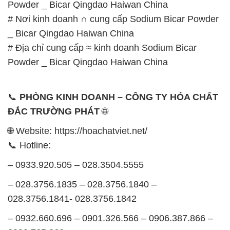
028.3756.1841- 028.3756.1842
– 0932.660.696 – 0901.326.566 – 0906.387.866 –
0902.765.866
📧 Email: hoachat@dactruongphat.vn
GIỜ LÀM VIỆC TẠI CÔNG TY HÓA CHẤT ĐẮC
TRƯỜNG PHÁT
Thời gian làm việc
tại Hóa Chất Đắc Trường Phát
được tổ chức như sau:
Thứ 2 đến thứ 6: Buổi sáng: từ 8h đến 11h – Buổi
chiều: từ 12h30 đến 17h
Thứ 7: Buổi sáng: từ 8h đến 11h – Buổi chiều: từ
12h30 đến 16h
Chủ nhật: Nghỉ chủ nhật hàng tuần