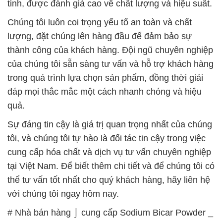
với chúng tôi ngay hôm nay.
# Nhà bán hàng ⌡ cung cấp Sodium Bicar Powder _
Bicar Qingdao Haiwan China
# Thương mại / phân phối Sodium Bicar Powder _
Bicar Qingdao Haiwan China
# Bán / cung ứng Sodium Bicar Powder _ Bicar
Qingdao Haiwan China
# Đơn vị chuyên phân phối ÷ bán Sodium Bicar
Powder _ Bicar Qingdao Haiwan China
# Địa chỉ bán # thương mại Sodium Bicar Powder _
Bicar Qingdao Haiwan China
# Công ty bán § cung ứng Sodium Bicar Powder _
Bicar Qingdao Haiwan China
# Địa chỉ chuyên cung cấp © cung ứng Sodium
Bicar Powder _ Bicar Qingdao Haiwan China