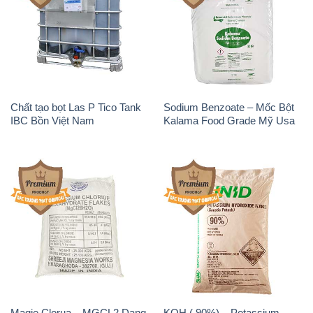
Magie Clorua – MGCL2 Dạng
KOH ( 90%) – Potassium
Vảy Shreeji Magnesia Works
Hydroxide Unid Hàn Quốc
Ấn Độ India
Korea
Sodium Percarbonate Dạng
Sodium Acetate – Natri
Bột Trung Quốc China
Acetate Trung Quốc China