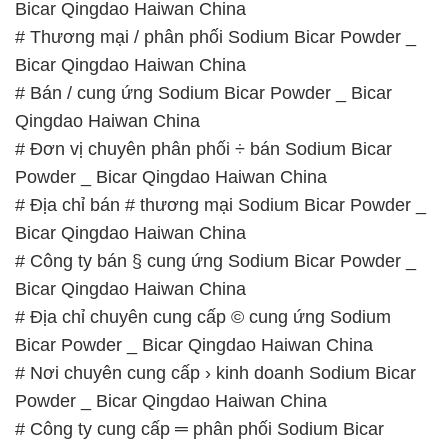
# Nơi chuyên cung cấp › kinh doanh Sodium Bicar
Powder _ Bicar Qingdao Haiwan China
# Công ty cung cấp ═ phân phối Sodium Bicar
Powder _ Bicar Qingdao Haiwan China
# Nơi kinh doanh ∩ cung cấp Sodium Bicar Powder
_ Bicar Qingdao Haiwan China
# Địa chỉ cung cấp ≈ kinh doanh Sodium Bicar
Powder _ Bicar Qingdao Haiwan China
📞
PHÒNG KINH DOANH – CÔNG TY HÓA CHẤT
ĐẮC TRƯỜNG PHÁT
🌐
🌐 Website: https://hoachatviet.net/
📞 Hotline:
– 0933.920.505 – 028.3504.5555
– 028.3756.1835 – 028.3756.1840 –