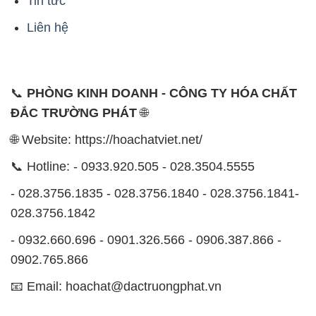
0902.765.866
📧 Email: hoachat@dactruongphat.vn
ĐỊA CHỈ
1229C Quốc lộ 1A, Phường Bình Trị Đông B,
Quận Bình Tân, TP. Hồ Chí Minh
CÔNG TY XNK TM SX HÓA CHẤT ĐẮC TRƯỜNG
PHÁT
Công ty Hóa Chất Đắc Trường Phát, hoạt động dưới
tên miền
hoachatviet.net
, tự hào là một đơn vị hàng
đầu trong lĩnh vực kinh doanh và phân phối các loại
hóa chất công nghiệp đa dạng, nhằm đáp ứng nhu
cầu sử dụng của khách hàng một cách tốt nhất.