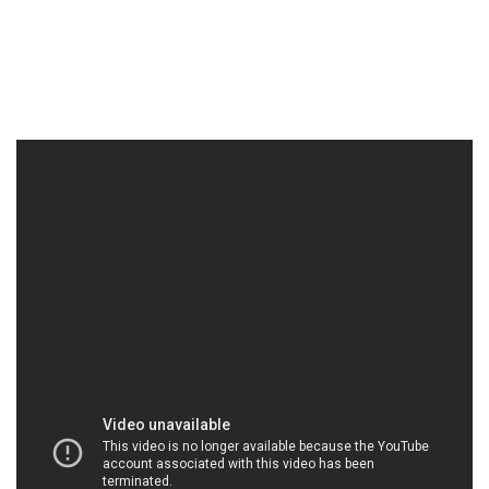
HOACHATVIET.NET | Công ty chuyên thương
mại & kinh doanh hóa chất tại Thành phố Hồ Chí
Minh