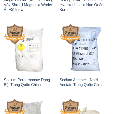
Sodium Benzoate – Mốc Bột
Sodium Bicarbonate – Bicar
Chữ Cam Food Grade Trung
NaHCO3 Food Grade 3 Chữ
Quốc China
GGG Bao Jumbo ( Bành )
Trung Quốc China