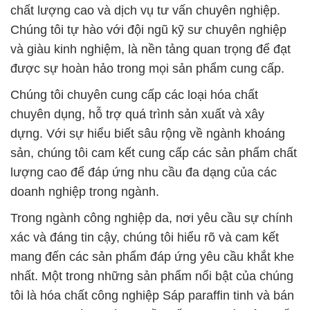
mang đến các sản phẩm đáp ứng yêu cầu khắt khe
nhất. Một trong những sản phẩm nổi bật của chúng
tôi là hóa chất công nghiệp Sáp paraffin tinh và bán
tinh, được đánh giá cao về chất lượng và hiệu suất.
Chúng tôi luôn coi trọng yếu tố an toàn và chất
lượng, đặt chúng lên hàng đầu để đảm bảo sự
thành công của khách hàng. Đội ngũ chuyên nghiệp
của chúng tôi sẵn sàng tư vấn và hỗ trợ khách hàng
trong quá trình lựa chọn sản phẩm, đồng thời giải
đáp mọi thắc mắc một cách nhanh chóng và hiệu
quả.
Sự đáng tin cậy là giá trị quan trọng nhất của chúng
tôi, và chúng tôi tự hào là đối tác tin cậy trong việc
cung cấp hóa chất và dịch vụ tư vấn chuyên nghiệp
tại Việt Nam. Để biết thêm chi tiết và để chúng tôi có
thể tư vấn tốt nhất cho quý khách hàng, hãy liên hệ