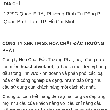
Chúng tôi cam kết mang đến sự hài lòng và đáp ứng
mọi nhu cầu của khách hàng với tiêu chí hàng đầu.
Để đạt được mục tiêu này, chúng tôi cung cấp những
sản phẩm hóa chất chất lượng cao với giá thành hợp
lý, tạo nên giá trị thực sự cho khách hàng.
Uy tín là nguyên tắc hàng đầu trong hoạt động kinh
doanh của chúng tôi. Chúng tôi luôn ý thức rằng mỗi
sản phẩm mà chúng tôi cung cấp cần phải đáp ứng
tiêu chuẩn chất lượng cao, đảm bảo sự hài lòng của
đối tác. Đồng thời, chúng tôi luôn đặt mức giá hợp lý,
nhằm tạo điều kiện cho sự phát triển và sự tồn tại
bền vững trên con đường phía trước.
Công ty Hóa Chất Đắc Trường Phát có khả năng đáp
ứng đa dạng các nhu cầu về hóa chất cho tất cả các
ngành nghề và lĩnh vực sản xuất tại TP. Hồ Chí Minh.