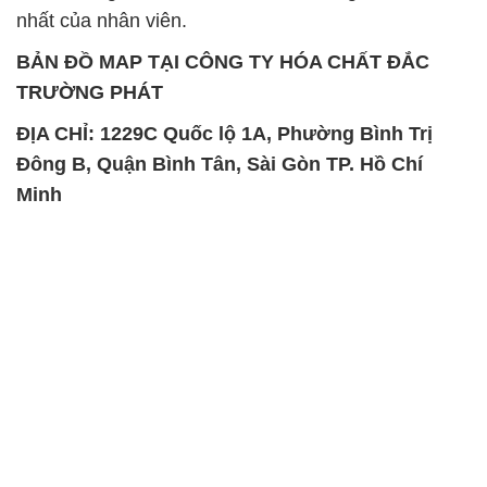
SẢN PHẨM TƯƠNG TỰ
Chất Bảo Quản CMIT Thái
Phèn Nhôm – Al2(SO4)3 17%
Lan Thailand
Ấn Độ India