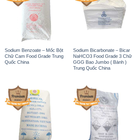
Phèn Nhôm – Al2(SO4)3 17%
Sodium Sulfide NA2S – Đá
Trung Quốc China
Thối Liyuan Trung Quốc China
THÔNG TIN
Giới thiệu