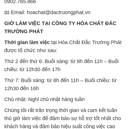
Chúng tôi rất trân trọng thời gian và cam kết tuân
thủ giờ làm việc để đảm bảo sự hỗ trợ tốt nhất cho
khách hàng và đảm bảo hiệu suất công việc cao
nhất của nhân viên.
BẢN ĐỒ MAP TẠI CÔNG TY HÓA CHẤT ĐẮC
TRƯỜNG PHÁT
ĐỊA CHỈ: 1229C Quốc lộ 1A, Phường Bình Trị
Đông B, Quận Bình Tân, Sài Gòn TP. Hồ Chí
Minh