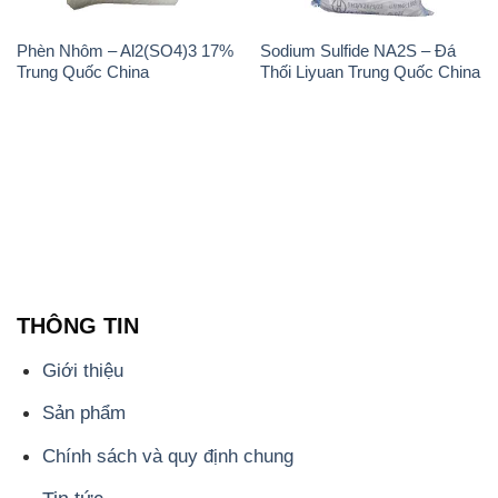
Sản phẩm
Chính sách và quy định chung
Tin tức
Liên hệ
📞
PHÒNG KINH DOANH - CÔNG TY HÓA CHẤT
ĐẮC TRƯỜNG PHÁT
🌐
🌐 Website: https://hoachatviet.net/
📞 Hotline: - 0933.920.505 - 028.3504.5555
- 028.3756.1835 - 028.3756.1840 - 028.3756.1841-
028.3756.1842
- 0932.660.696 - 0901.326.566 - 0906.387.866 -