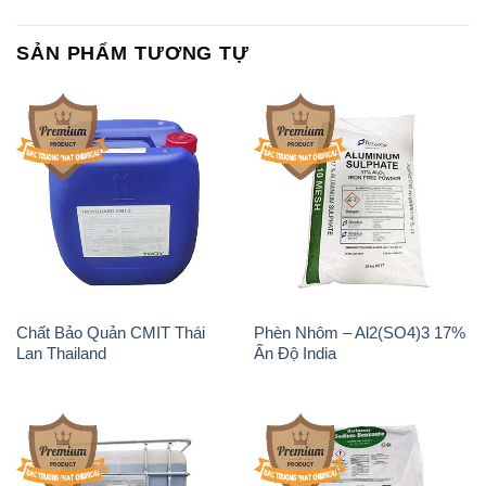
Chất tạo bọt Las P Tico Tank
Sodium Benzoate – Mốc Bột
IBC Bồn Việt Nam
Kalama Food Grade Mỹ Usa