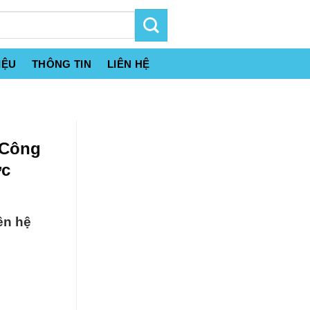
IỆU
THÔNG TIN
LIÊN HỆ
 Công
ớc
ên hệ