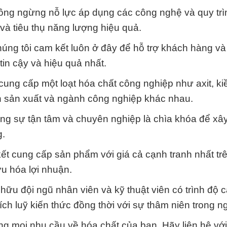
không ngừng nỗ lực áp dụng các công nghệ và quy tr
 và tiêu thụ năng lượng hiệu quả.
húng tôi cam kết luôn ở đây để hỗ trợ khách hàng v
in cậy và hiệu quả nhất.
cung cấp một loạt hóa chất công nghiệp như axit, k
nh sản xuất và ngành công nghiệp khác nhau.
rằng sự tận tâm và chuyên nghiệp là chìa khóa để x
g.
ết cung cấp sản phẩm với giá cả cạnh tranh nhất trê
ưu hóa lợi nhuận.
 hữu đội ngũ nhân viên và kỹ thuật viên có trình độ 
ích luỹ kiến thức đồng thời với sự thâm niên trong n
ng mọi nhu cầu về hóa chất của bạn. Hãy liên hệ vớ