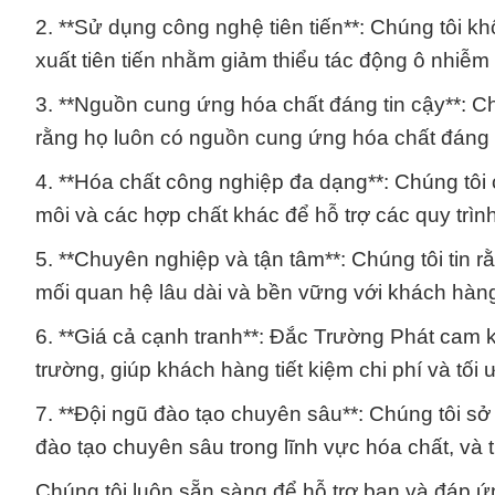
2. **Sử dụng công nghệ tiên tiến**: Chúng tôi 
xuất tiên tiến nhằm giảm thiểu tác động ô nhiễm
3. **Nguồn cung ứng hóa chất đáng tin cậy**: C
rằng họ luôn có nguồn cung ứng hóa chất đáng t
4. **Hóa chất công nghiệp đa dạng**: Chúng tôi 
môi và các hợp chất khác để hỗ trợ các quy trì
5. **Chuyên nghiệp và tận tâm**: Chúng tôi tin 
mối quan hệ lâu dài và bền vững với khách hàn
6. **Giá cả cạnh tranh**: Đắc Trường Phát cam k
trường, giúp khách hàng tiết kiệm chi phí và tối 
7. **Đội ngũ đào tạo chuyên sâu**: Chúng tôi sở
đào tạo chuyên sâu trong lĩnh vực hóa chất, và t
Chúng tôi luôn sẵn sàng để hỗ trợ bạn và đáp ứ