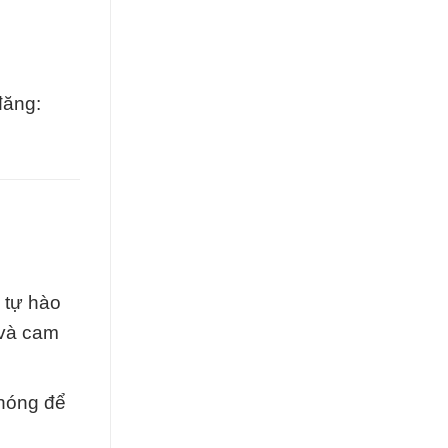
đăng:
 tự hào
 và cam
chóng để