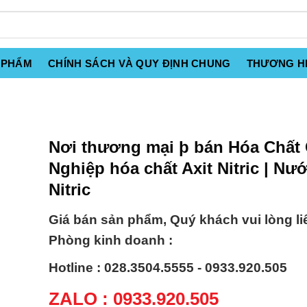
 PHẨM
CHÍNH SÁCH VÀ QUY ĐỊNH CHUNG
THƯƠNG H
Nơi thương mại þ bán Hóa Chất
Nghiệp hóa chất Axit Nitric | Nư
Nitric
Giá bán sản phẩm, Quý khách vui lòng li
Phòng kinh doanh :
Hotline : 028.3504.5555 - 0933.920.505
ZALO : 0933.920.505