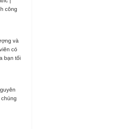
ric |
nh công
lượng và
 viên có
a bạn tối
 nguyên
a chúng