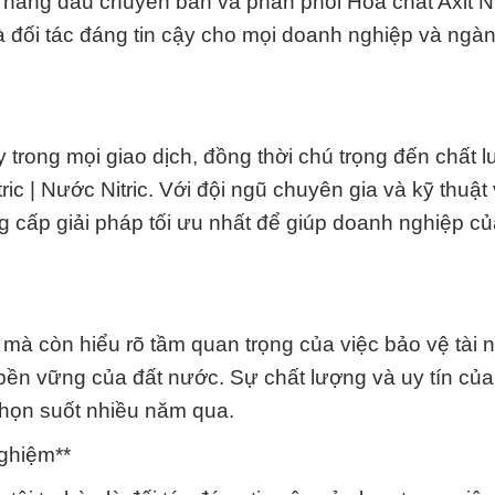
àng đầu chuyên bán và phân phối Hóa chất Axit Nit
là đối tác đáng tin cậy cho mọi doanh nghiệp và ngà
y trong mọi giao dịch, đồng thời chú trọng đến chất 
ic | Nước Nitric. Với đội ngũ chuyên gia và kỹ thuật
g cấp giải pháp tối ưu nhất để giúp doanh nghiệp củ
ế mà còn hiểu rõ tầm quan trọng của việc bảo vệ tài
bền vững của đất nước. Sự chất lượng và uy tín củ
chọn suốt nhiều năm qua.
ghiệm**