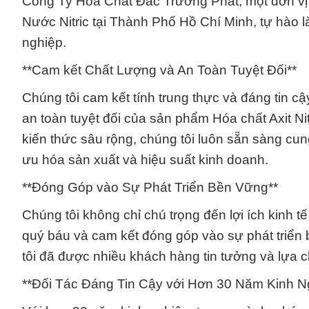
Công Ty Hóa Chất Đắc Trường Phát, một đơn vị h
Nước Nitric tại Thành Phố Hồ Chí Minh, tự hào 
nghiệp.
**Cam kết Chất Lượng và An Toàn Tuyệt Đối**
Chúng tôi cam kết tính trung thực và đáng tin cậ
an toàn tuyệt đối của sản phẩm Hóa chất Axit Nitr
kiến thức sâu rộng, chúng tôi luôn sẵn sàng cun
ưu hóa sản xuất và hiệu suất kinh doanh.
**Đóng Góp vào Sự Phát Triển Bền Vững**
Chúng tôi không chỉ chú trọng đến lợi ích kinh t
quý báu và cam kết đóng góp vào sự phát triển 
tôi đã được nhiều khách hàng tin tưởng và lựa 
**Đối Tác Đáng Tin Cậy với Hơn 30 Năm Kinh N