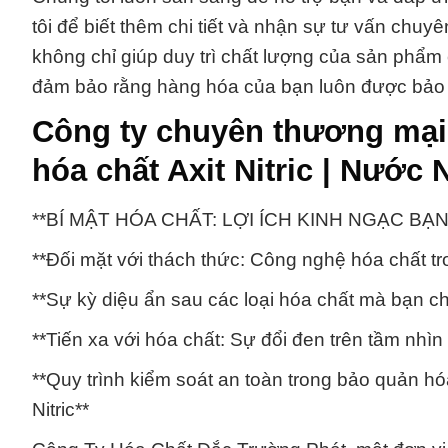
tôi để biết thêm chi tiết và nhận sự tư vấn chu
không chỉ giúp duy trì chất lượng của sản phẩm
đảm bảo rằng hàng hóa của bạn luôn được bảo q
Công ty chuyên thương mại
hóa chất Axit Nitric | Nước N
**BÍ MẬT HÓA CHẤT: LỢI ÍCH KINH NGẠC BẠN CHƯ
**Đối mặt với thách thức: Công nghệ hóa chất tron
**Sự kỳ diệu ẩn sau các loại hóa chất mà bạn chư
**Tiến xa với hóa chất: Sự đổi đen trên tầm nhìn m
**Quy trình kiểm soát an toàn trong bảo quản hóa
Nitric**