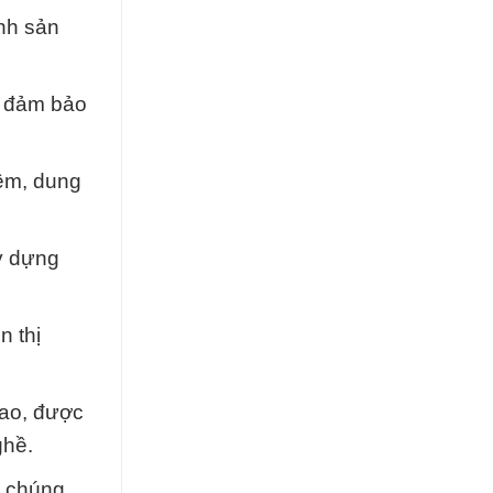
ình sản
à đảm bảo
iềm, dung
ây dựng
n thị
cao, được
ghề.
i chúng