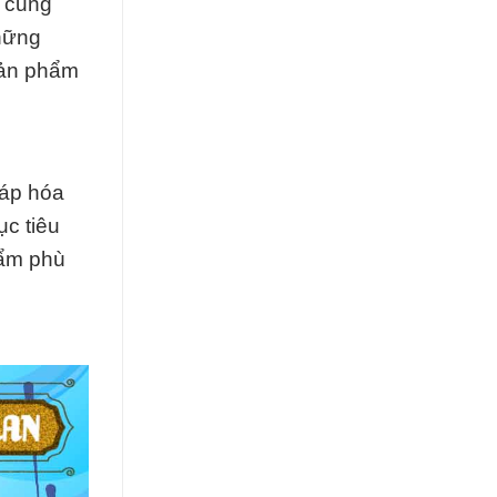
c cung
những
sản phẩm
háp hóa
c tiêu
hẩm phù