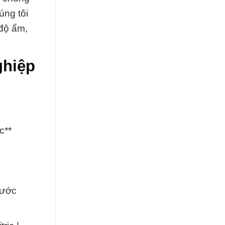
úng tôi
 độ ẩm,
ghiệp
c**
Nước