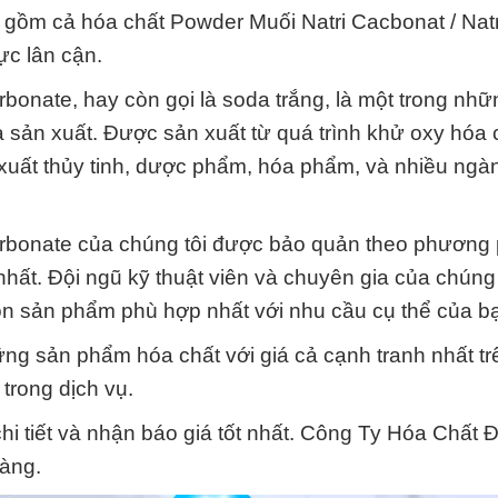
o gồm cả hóa chất Powder Muối Natri Cacbonat / Natr
ực lân cận.
bonate, hay còn gọi là soda trắng, là một trong nhữn
 sản xuất. Được sản xuất từ quá trình khử oxy hóa 
 xuất thủy tinh, dược phẩm, hóa phẩm, và nhiều ngà
Carbonate của chúng tôi được bảo quản theo phương
hất. Đội ngũ kỹ thuật viên và chuyên gia của chúng 
họn sản phẩm phù hợp nhất với nhu cầu cụ thể của b
g sản phẩm hóa chất với giá cả cạnh tranh nhất trê
trong dịch vụ.
chi tiết và nhận báo giá tốt nhất. Công Ty Hóa Chất 
hàng.