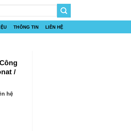
IỆU
THÔNG TIN
LIÊN HỆ
 Công
nat /
ên hệ