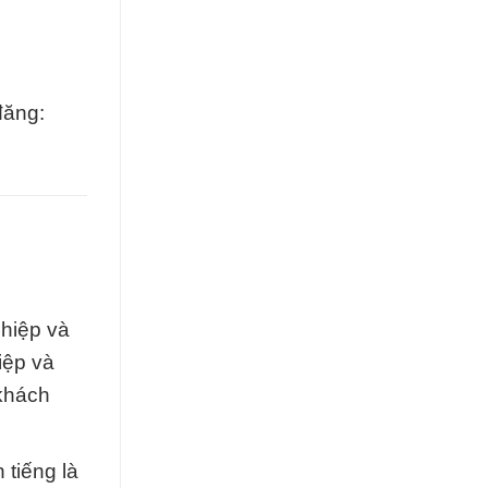
đăng:
hiệp và
iệp và
 khách
tiếng là