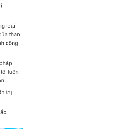
i
g loại
của than
nh công
 pháp
tôi luôn
ạn.
n thị
Đắc