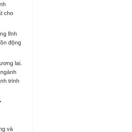
inh
t cho
ng lĩnh
uồn động
ương lai.
o ngành
nh trình
r
ng và