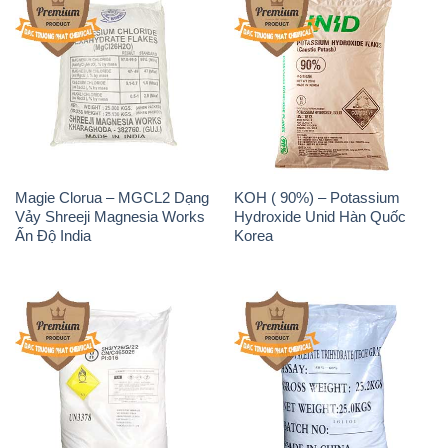
Magie Clorua – MGCL2 Dạng
KOH ( 90%) – Potassium
Vảy Shreeji Magnesia Works
Hydroxide Unid Hàn Quốc
Ấn Độ India
Korea
Sodium Percarbonate Dạng
Sodium Acetate – Natri
Bột Trung Quốc China
Acetate Trung Quốc China