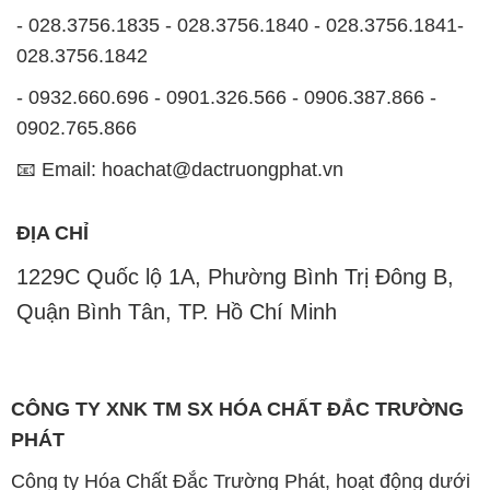
📧 Email: hoachat@dactruongphat.vn
ĐỊA CHỈ
1229C Quốc lộ 1A, Phường Bình Trị Đông B,
Quận Bình Tân, TP. Hồ Chí Minh
CÔNG TY XNK TM SX HÓA CHẤT ĐẮC TRƯỜNG
PHÁT
Công ty Hóa Chất Đắc Trường Phát, hoạt động dưới
tên miền
hoachatviet.net
, tự hào là một đơn vị hàng
đầu trong lĩnh vực kinh doanh và phân phối các loại
hóa chất công nghiệp đa dạng, nhằm đáp ứng nhu
cầu sử dụng của khách hàng một cách tốt nhất.