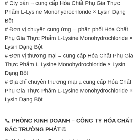
Lysin Dạng Bột
# Đơn vị thương mại = cung cấp Hóa Chất Phụ Gia
Thực Phẩm L-Lysine Monohydrochloride × Lysin
Dạng Bột
# Địa chỉ chuyên thương mại µ cung cấp Hóa Chất
Phụ Gia Thực Phẩm L-Lysine Monohydrochloride ×
Lysin Dạng Bột
📞
PHÒNG KINH DOANH – CÔNG TY HÓA CHẤT
ĐẮC TRƯỜNG PHÁT
🌐
🌐 Website: https://hoachatviet.net/
📞 Hotline:
– 0933.920.505 – 028.3504.5555
– 028.3756.1835 – 028.3756.1840 –