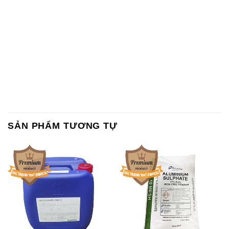
SẢN PHẨM TƯƠNG TỰ
Chất Bảo Quản CMIT Thái
Phèn Nhôm – Al2(SO4)3 17%
Lan Thailand
Ấn Độ India