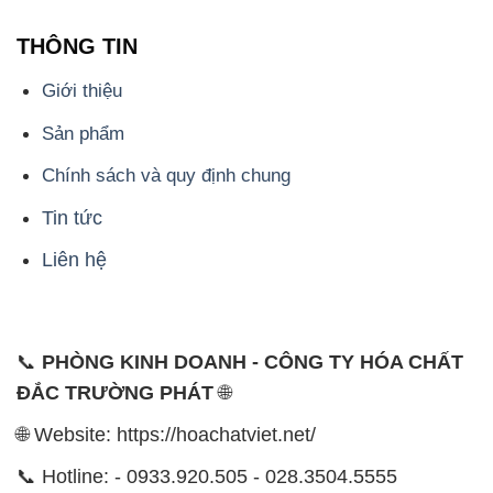
Chính sách và quy định chung
Tin tức
Liên hệ
📞
PHÒNG KINH DOANH - CÔNG TY HÓA CHẤT
ĐẮC TRƯỜNG PHÁT
🌐
🌐 Website: https://hoachatviet.net/
📞 Hotline: - 0933.920.505 - 028.3504.5555
- 028.3756.1835 - 028.3756.1840 - 028.3756.1841-
028.3756.1842
- 0932.660.696 - 0901.326.566 - 0906.387.866 -
0902.765.866