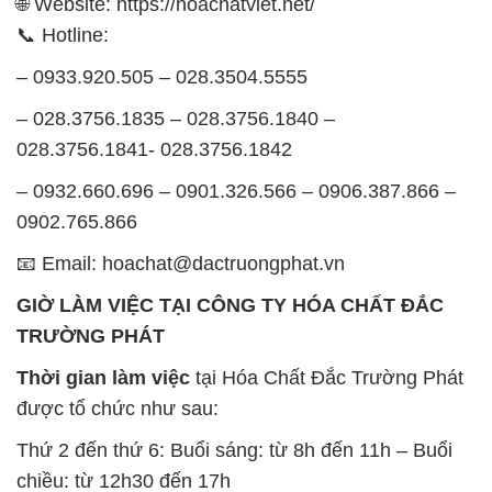
028.3756.1841- 028.3756.1842
– 0932.660.696 – 0901.326.566 – 0906.387.866 –
0902.765.866
📧 Email: hoachat@dactruongphat.vn
GIỜ LÀM VIỆC TẠI CÔNG TY HÓA CHẤT ĐẮC
TRƯỜNG PHÁT
Thời gian làm việc
tại Hóa Chất Đắc Trường Phát
được tổ chức như sau:
Thứ 2 đến thứ 6: Buổi sáng: từ 8h đến 11h – Buổi
chiều: từ 12h30 đến 17h
Thứ 7: Buổi sáng: từ 8h đến 11h – Buổi chiều: từ
12h30 đến 16h
Chủ nhật: Nghỉ chủ nhật hàng tuần