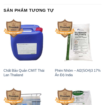
SẢN PHẨM TƯƠNG TỰ
Chất Bảo Quản CMIT Thái
Phèn Nhôm – Al2(SO4)3 17%
Lan Thailand
Ấn Độ India