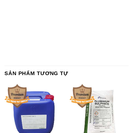
SẢN PHẨM TƯƠNG TỰ
Chất Bảo Quản CMIT Thái
Phèn Nhôm – Al2(SO4)3 17%
Lan Thailand
Ấn Độ India