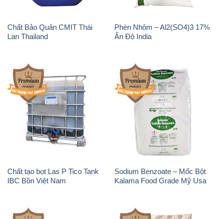
Chất tạo bọt Las P Tico Tank
Sodium Benzoate – Mốc Bột
IBC Bồn Việt Nam
Kalama Food Grade Mỹ Usa
Magie Clorua – MGCL2 Dạng
KOH ( 90%) – Potassium
Vảy Shreeji Magnesia Works
Hydroxide Unid Hàn Quốc
Ấn Độ India
Korea