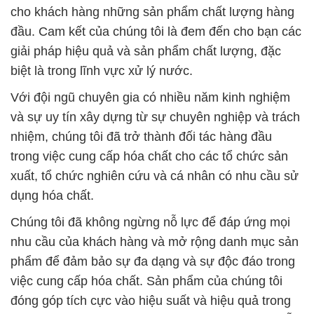
xuất, tổ chức nghiên cứu và cá nhân có nhu cầu sử
dụng hóa chất.
Chúng tôi đã không ngừng nỗ lực để đáp ứng mọi
nhu cầu của khách hàng và mở rộng danh mục sản
phẩm để đảm bảo sự đa dạng và sự độc đáo trong
việc cung cấp hóa chất. Sản phẩm của chúng tôi
đóng góp tích cực vào hiệu suất và hiệu quả trong
các quy trình sản xuất và xử lý nước, đồng thời hỗ
trợ vào sự phát triển của các ngành công nghiệp và
bảo vệ môi trường.
Đặc biệt, chúng tôi tự hào cung cấp Axít sulfuric
(H2SO), một hóa chất quan trọng không thể thiếu
trong nhiều ngành công nghiệp, như sản xuất phân
bón, dầu khí, điện tử, và nhiều ứng dụng khác. Cam
kết của chúng tôi là duy trì mối quan hệ lâu dài với
khách hàng và hỗ trợ bạn đạt được sự thành công