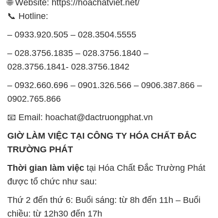
GIỜ LÀM VIỆC TẠI CÔNG TY HÓA CHẤT ĐẮC
TRƯỜNG PHÁT
Thời gian làm việc
tại Hóa Chất Đắc Trường Phát
được tổ chức như sau:
Thứ 2 đến thứ 6: Buổi sáng: từ 8h đến 11h – Buổi
chiều: từ 12h30 đến 17h
Thứ 7: Buổi sáng: từ 8h đến 11h – Buổi chiều: từ
12h30 đến 16h
Chủ nhật: Nghỉ chủ nhật hàng tuần
Chúng tôi rất trân trọng thời gian và cam kết tuân
thủ giờ làm việc để đảm bảo sự hỗ trợ tốt nhất cho
khách hàng và đảm bảo hiệu suất công việc cao
nhất của nhân viên.