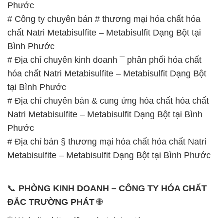
Phước
# Địa chỉ bán § thương mại hóa chất hóa chất Natri
Metabisulfite – Metabisulfit Dạng Bột tại Bình Phước
📞
PHÒNG KINH DOANH – CÔNG TY HÓA CHẤT
ĐẮC TRƯỜNG PHÁT
🌐
🌐 Website: https://hoachatviet.net/
📞 Hotline:
– 0933.920.505 – 028.3504.5555
– 028.3756.1835 – 028.3756.1840 –
028.3756.1841- 028.3756.1842
– 0932.660.696 – 0901.326.566 – 0906.387.866 –
0902.765.866
📧 Email: hoachat@dactruongphat.vn