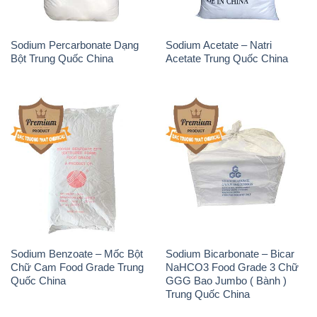
Sodium Benzoate – Mốc Bột
Sodium Bicarbonate – Bicar
Chữ Cam Food Grade Trung
NaHCO3 Food Grade 3 Chữ
Quốc China
GGG Bao Jumbo ( Bành )
Trung Quốc China
Phèn Nhôm – Al2(SO4)3 17%
Sodium Sulfide NA2S – Đá