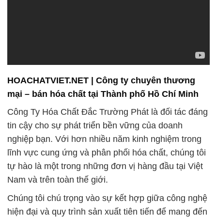
tin cậy cho sự phát triển bền vững của doanh
nghiệp bạn. Với hơn nhiều năm kinh nghiệm trong
lĩnh vực cung ứng và phân phối hóa chất, chúng tôi
tự hào là một trong những đơn vị hàng đầu tại Việt
Nam và trên toàn thế giới.
Chúng tôi chú trọng vào sự kết hợp giữa công nghệ
hiện đại và quy trình sản xuất tiên tiến để mang đến
cho khách hàng những sản phẩm chất lượng hàng
đầu. Cam kết của chúng tôi là đem đến cho bạn các
giải pháp hiệu quả và sản phẩm chất lượng, đặc
biệt là trong lĩnh vực xử lý nước.
Với đội ngũ chuyên gia có nhiều năm kinh nghiệm
và sự uy tín xây dựng từ sự chuyên nghiệp và trách
nhiệm, chúng tôi đã trở thành đối tác hàng đầu
trong việc cung cấp hóa chất cho các tổ chức sản