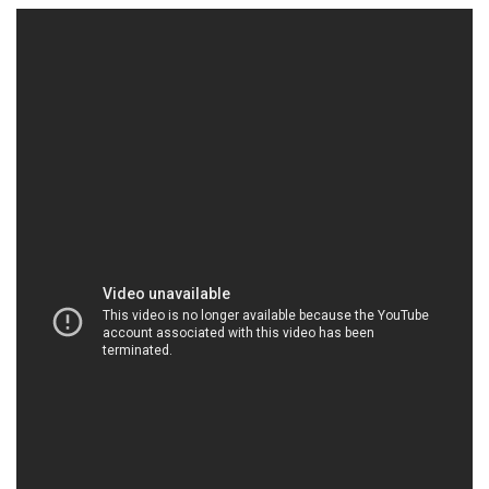
HOACHATVIET.NET | Công ty chuyên thương
mại – bán hóa chất tại Thành phố Hồ Chí Minh
Công Ty Hóa Chất Đắc Trường Phát là đối tác đáng