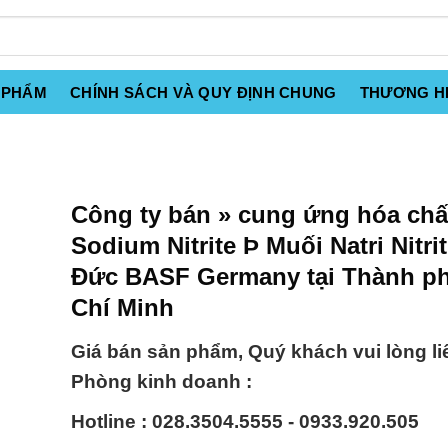
 PHẨM
CHÍNH SÁCH VÀ QUY ĐỊNH CHUNG
THƯƠNG H
Công ty bán » cung ứng hóa chấ
Sodium Nitrite Þ Muối Natri Nitri
Đức BASF Germany tại Thành p
Chí Minh
Giá bán sản phẩm, Quý khách vui lòng li
Phòng kinh doanh :
Hotline : 028.3504.5555 - 0933.920.505