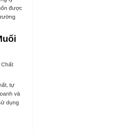
muốn được
trường
Muối
 Chất
ất, tự
doanh và
 sử dụng