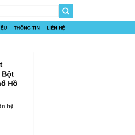
IỆU
THÔNG TIN
LIÊN HỆ
t
t Bột
hố Hồ
ên hệ