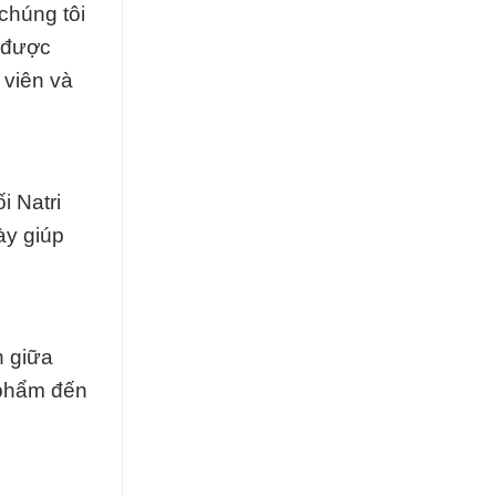
chúng tôi
t được
 viên và
i Natri
ày giúp
n giữa
 phẩm đến