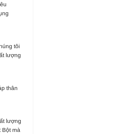
iêu
dụng
húng tôi
ất lượng
áp thân
ất lượng
t Bột mà