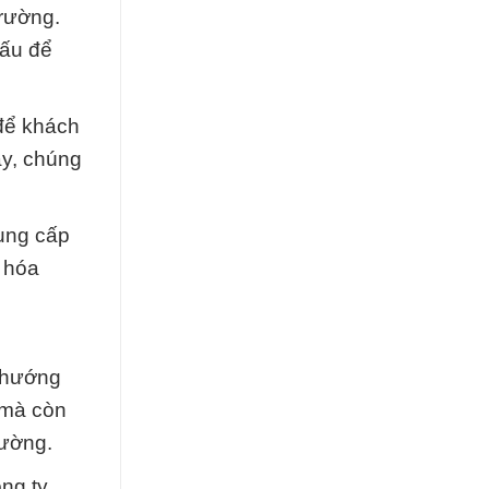
trường.
đấu để
 để khách
ậy, chúng
cung cấp
c hóa
à hướng
 mà còn
rường.
ng ty