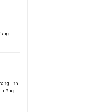
đăng:
rong lĩnh
nh nông